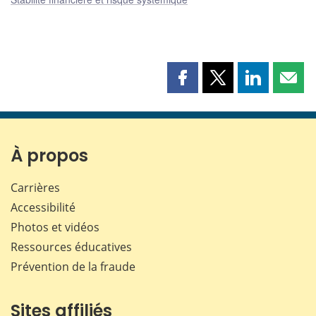
Partager
Partager
Partager
Part
cette
cette
cette
cette
page
page
page
page
sur
sur
sur
par
Facebook
X
LinkedIn
courr
À propos
Carrières
Accessibilité
Photos et vidéos
Ressources éducatives
Prévention de la fraude
Sites affiliés