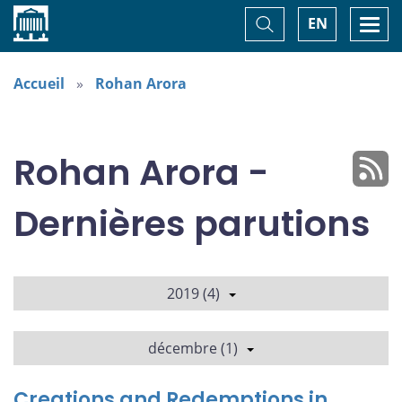
Accueil
Basculer
Togg
EN
la
navi
recherche
Accueil
Rohan Arora
Rohan Arora -
Dernières parutions
2019 (4)
décembre (1)
Creations and Redemptions in