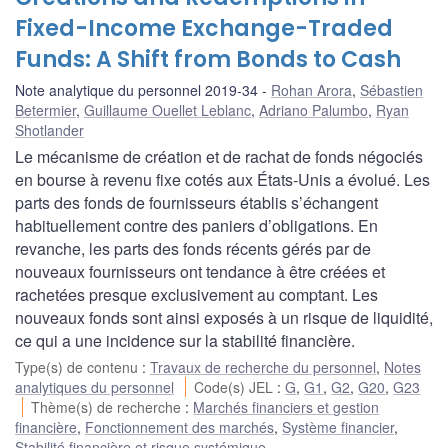
Fixed-Income Exchange-Traded
Funds: A Shift from Bonds to Cash
Note analytique du personnel 2019-34
Rohan Arora
,
Sébastien
Betermier
,
Guillaume Ouellet Leblanc
,
Adriano Palumbo
,
Ryan
Shotlander
Le mécanisme de création et de rachat de fonds négociés
en bourse à revenu fixe cotés aux États-Unis a évolué. Les
parts des fonds de fournisseurs établis s’échangent
habituellement contre des paniers d’obligations. En
revanche, les parts des fonds récents gérés par de
nouveaux fournisseurs ont tendance à être créées et
rachetées presque exclusivement au comptant. Les
nouveaux fonds sont ainsi exposés à un risque de liquidité,
ce qui a une incidence sur la stabilité financière.
Type(s) de contenu
:
Travaux de recherche du personnel
,
Notes
analytiques du personnel
Code(s) JEL
:
G
,
G1
,
G2
,
G20
,
G23
Thème(s) de recherche
:
Marchés financiers et gestion
financière
,
Fonctionnement des marchés
,
Système financier
,
Stabilité financière et risque systémique