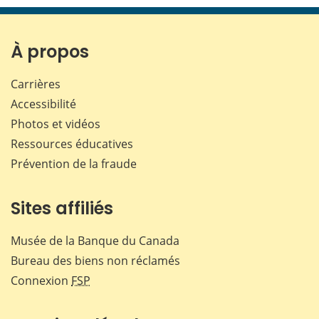
page
page
page
page
sur
sur
sur
par
Facebook
X
LinkedIn
courr
À propos
Carrières
Accessibilité
Photos et vidéos
Ressources éducatives
Prévention de la fraude
Sites affiliés
Musée de la Banque du Canada
Bureau des biens non réclamés
Connexion
FSP