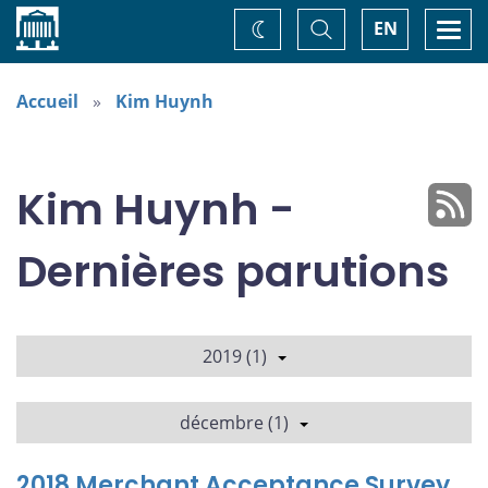
Accueil
Basculer
Togg
EN
Changez
la
navi
recherche
de
thème
Accueil
Kim Huynh
Kim Huynh -
Dernières parutions
2019 (1)
décembre (1)
2018 Merchant Acceptance Survey