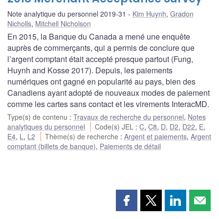
Note analytique du personnel 2019-31
Kim Huynh
,
Gradon
Nicholls
,
Mitchell Nicholson
En 2015, la Banque du Canada a mené une enquête
auprès de commerçants, qui a permis de conclure que
l’argent comptant était accepté presque partout (Fung,
Huynh and Kosse 2017). Depuis, les paiements
numériques ont gagné en popularité au pays, bien des
Canadiens ayant adopté de nouveaux modes de paiement
comme les cartes sans contact et les virements InteracMD.
Type(s) de contenu
:
Travaux de recherche du personnel
,
Notes
analytiques du personnel
Code(s) JEL
:
C
,
C8
,
D
,
D2
,
D22
,
E
,
E4
,
L
,
L2
Thème(s) de recherche
:
Argent et paiements
,
Argent
comptant (billets de banque)
,
Paiements de détail
Partager
Partager
Partager
Part
cette
cette
cette
cette