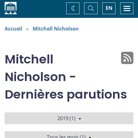
Accueil
Basculer
Togg
EN
Changez
la
navi
recherche
de
thème
Accueil
Mitchell Nicholson
Mitchell
Nicholson -
Dernières parutions
2019 (1)
Tous les mois (1)