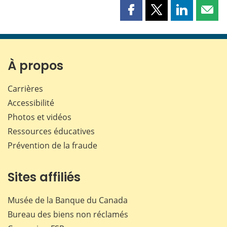
Partager
Partager
Partager
Part
cette
cette
cette
cette
page
page
page
page
sur
sur
sur
par
Facebook
X
LinkedIn
courr
À propos
Carrières
Accessibilité
Photos et vidéos
Ressources éducatives
Prévention de la fraude
Sites affiliés
Musée de la Banque du Canada
Bureau des biens non réclamés