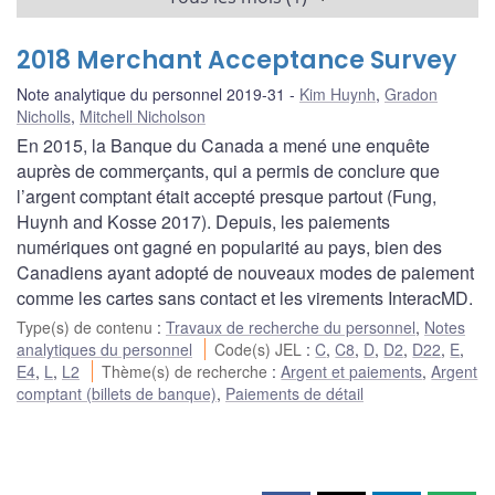
2018 Merchant Acceptance Survey
Note analytique du personnel 2019-31
Kim Huynh
,
Gradon
Nicholls
,
Mitchell Nicholson
En 2015, la Banque du Canada a mené une enquête
auprès de commerçants, qui a permis de conclure que
l’argent comptant était accepté presque partout (Fung,
Huynh and Kosse 2017). Depuis, les paiements
numériques ont gagné en popularité au pays, bien des
Canadiens ayant adopté de nouveaux modes de paiement
comme les cartes sans contact et les virements InteracMD.
Type(s) de contenu
:
Travaux de recherche du personnel
,
Notes
analytiques du personnel
Code(s) JEL
:
C
,
C8
,
D
,
D2
,
D22
,
E
,
E4
,
L
,
L2
Thème(s) de recherche
:
Argent et paiements
,
Argent
comptant (billets de banque)
,
Paiements de détail