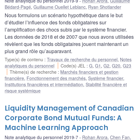
Note analytique du personnel 2019-9
Rohan Arora
,
Guillaume
Bédard-Pagé
,
Guillaume Ouellet Leblanc
,
Ryan Shotlander
Nous formulons un scénario hypothétique dans le but
d’étudier l’influence des fonds obligataires sur
l’amplification des chocs subis par le système financier.
Les données de 2018 et de 2007 que nous avons utilisées
révèlent que les fonds obligataires jouent maintenant un
plus grand rôle qu’auparavant.
Type(s) de contenu
:
Travaux de recherche du personnel
,
Notes
analytiques du personnel
Code(s) JEL
:
G
,
G1
,
G2
,
G20
,
G23
Thème(s) de recherche
:
Marchés financiers et gestion
financière
,
Fonctionnement des marchés
,
Système financier
,
Institutions financières et intermédiation
,
Stabilité financière et
risque systémique
Liquidity Management of Canadian
Corporate Bond Mutual Funds: A
Machine Learning Approach
Note analytique du personnel 2019-7
Rohan Arora
,
Chen Fan
,