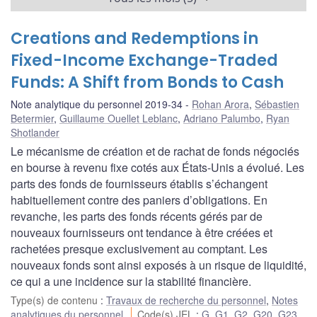
Creations and Redemptions in
Fixed-Income Exchange-Traded
Funds: A Shift from Bonds to Cash
Note analytique du personnel 2019-34
Rohan Arora
,
Sébastien
Betermier
,
Guillaume Ouellet Leblanc
,
Adriano Palumbo
,
Ryan
Shotlander
Le mécanisme de création et de rachat de fonds négociés
en bourse à revenu fixe cotés aux États-Unis a évolué. Les
parts des fonds de fournisseurs établis s’échangent
habituellement contre des paniers d’obligations. En
revanche, les parts des fonds récents gérés par de
nouveaux fournisseurs ont tendance à être créées et
rachetées presque exclusivement au comptant. Les
nouveaux fonds sont ainsi exposés à un risque de liquidité,
ce qui a une incidence sur la stabilité financière.
Type(s) de contenu
:
Travaux de recherche du personnel
,
Notes
analytiques du personnel
Code(s) JEL
:
G
,
G1
,
G2
,
G20
,
G23