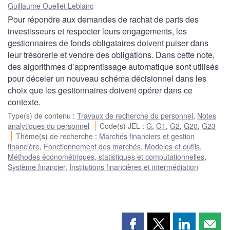
Guillaume Ouellet Leblanc
Pour répondre aux demandes de rachat de parts des
investisseurs et respecter leurs engagements, les
gestionnaires de fonds obligataires doivent puiser dans
leur trésorerie et vendre des obligations. Dans cette note,
des algorithmes d’apprentissage automatique sont utilisés
pour déceler un nouveau schéma décisionnel dans les
choix que les gestionnaires doivent opérer dans ce
contexte.
Type(s) de contenu
:
Travaux de recherche du personnel
,
Notes
analytiques du personnel
Code(s) JEL
:
G
,
G1
,
G2
,
G20
,
G23
Thème(s) de recherche
:
Marchés financiers et gestion
financière
,
Fonctionnement des marchés
,
Modèles et outils
,
Méthodes économétriques, statistiques et computationnelles
,
Système financier
,
Institutions financières et intermédiation
Partager
Partager
Partager
Part