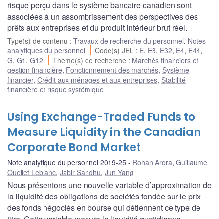
risque perçu dans le système bancaire canadien sont
associées à un assombrissement des perspectives des
prêts aux entreprises et du produit intérieur brut réel.
Type(s) de contenu
:
Travaux de recherche du personnel
,
Notes
analytiques du personnel
Code(s) JEL
:
E
,
E3
,
E32
,
E4
,
E44
,
G
,
G1
,
G12
Thème(s) de recherche
:
Marchés financiers et
gestion financière
,
Fonctionnement des marchés
,
Système
financier
,
Crédit aux ménages et aux entreprises
,
Stabilité
financière et risque systémique
Using Exchange-Traded Funds to
Measure Liquidity in the Canadian
Corporate Bond Market
Note analytique du personnel 2019-25
Rohan Arora
,
Guillaume
Ouellet Leblanc
,
Jabir Sandhu
,
Jun Yang
Nous présentons une nouvelle variable d’approximation de
la liquidité des obligations de sociétés fondée sur le prix
des fonds négociés en bourse qui détiennent ce type de
titre. Cette variable mesure la liquidité quotidienne