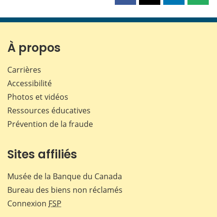
cette
cette
cette
cette
page
page
page
page
sur
sur
sur
par
Facebook
X
LinkedIn
courr
À propos
Carrières
Accessibilité
Photos et vidéos
Ressources éducatives
Prévention de la fraude
Sites affiliés
Musée de la Banque du Canada
Bureau des biens non réclamés
Connexion
FSP