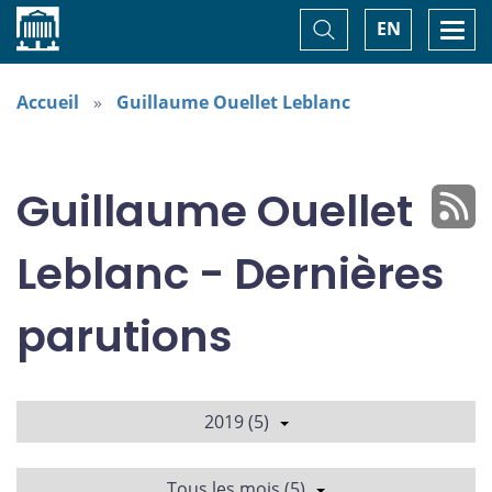
Accueil
Basculer
Togg
EN
la
navi
recherche
Accueil
Guillaume Ouellet Leblanc
Guillaume Ouellet
Leblanc - Dernières
parutions
2019 (5)
Tous les mois (5)