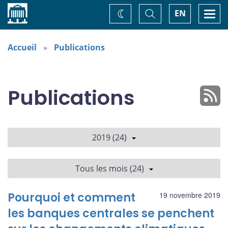
Accueil
Basculer
Togg
EN
Changez
la
navi
recherche
de
thème
Accueil
Publications
Publications
2019 (24)
Tous les mois (24)
Pourquoi et comment
19 novembre 2019
les banques centrales se penchent