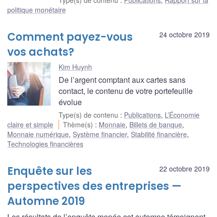
politique monétaire
Comment payez-vous
24 octobre 2019
vos achats?
Kim Huynh
De l’argent comptant aux cartes sans
contact, le contenu de votre portefeuille
évolue
Type(s) de contenu
:
Publications
,
L’Économie
claire et simple
Thème(s)
:
Monnaie
,
Billets de banque
,
Monnaie numérique
,
Système financier
,
Stabilité financière
,
Technologies financières
Enquête sur les
22 octobre 2019
perspectives des entreprises —
Automne 2019
Les résultats de l’enquête menée cet automne témoignent