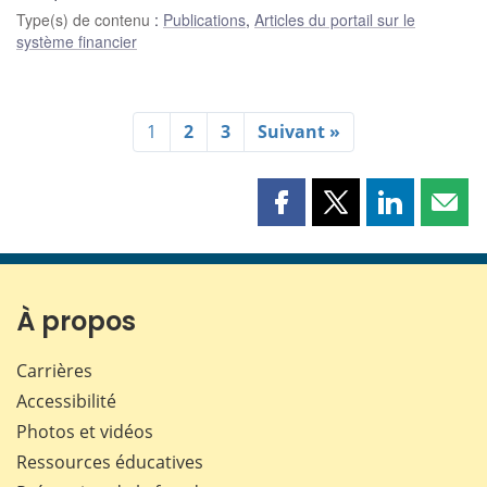
Type(s) de contenu
:
Publications
,
Articles du portail sur le
système financier
1
2
3
Suivant »
Partager
Partager
Partager
Part
cette
cette
cette
cette
page
page
page
page
sur
sur
sur
par
Facebook
X
LinkedIn
courr
À propos
Carrières
Accessibilité
Photos et vidéos
Ressources éducatives