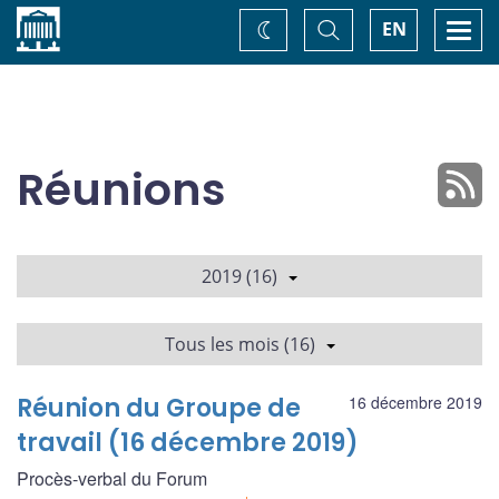
Accueil
Basculer
Togg
EN
Changez
la
navi
recherche
de
thème
Réunions
2019 (16)
Tous les mois (16)
Réunion du Groupe de
16 décembre 2019
travail (16 décembre 2019)
Procès-verbal du Forum