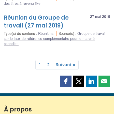
des titres à revenu fixe
Réunion du Groupe de
27 mai 2019
travail (27 mai 2019)
Type(s) de contenu
:
Réunions
Source(s)
:
Groupe de travail
sur le taux de référence complémentaire pour le marché
canadien
1
2
Suivant »
Partager
Partager
Partager
Part
cette
cette
cette
cette
page
page
page
page
sur
sur
sur
par
Facebook
X
LinkedIn
courr
À propos