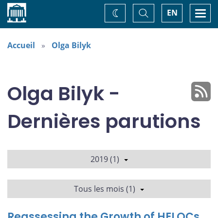
Accueil
Basculer
Togg
EN
Changez
la
navi
recherche
de
thème
Accueil
Olga Bilyk
Olga Bilyk -
Dernières parutions
2019 (1)
Tous les mois (1)
Reassessing the Growth of HELOCs