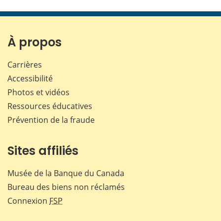
cette
cette
cette
cette
page
page
page
page
sur
sur
sur
par
Facebook
X
LinkedIn
courr
À propos
Carrières
Accessibilité
Photos et vidéos
Ressources éducatives
Prévention de la fraude
Sites affiliés
Musée de la Banque du Canada
Bureau des biens non réclamés
Connexion
FSP