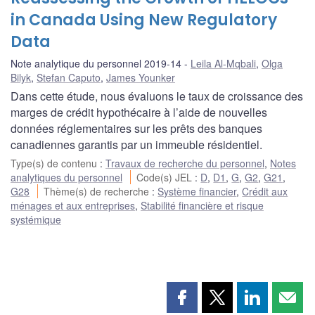
in Canada Using New Regulatory
Data
Note analytique du personnel 2019-14
Leila Al-Mqbali
,
Olga
Bilyk
,
Stefan Caputo
,
James Younker
Dans cette étude, nous évaluons le taux de croissance des
marges de crédit hypothécaire à l’aide de nouvelles
données réglementaires sur les prêts des banques
canadiennes garantis par un immeuble résidentiel.
Type(s) de contenu
:
Travaux de recherche du personnel
,
Notes
analytiques du personnel
Code(s) JEL
:
D
,
D1
,
G
,
G2
,
G21
,
G28
Thème(s) de recherche
:
Système financier
,
Crédit aux
ménages et aux entreprises
,
Stabilité financière et risque
systémique
Partager
Partager
Partager
Part