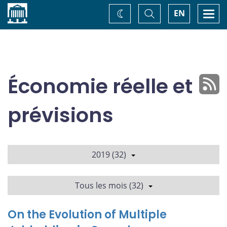
Accueil
Basculer
Togg
EN
Changez
la
navi
recherche
de
thème
Économie réelle et
prévisions
2019 (32)
Tous les mois (32)
On the Evolution of Multiple