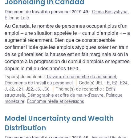
Jobholding in Canada
Document de travail du personnel 2019-49
Olena Kostyshyna
,
Etienne Lalé
Au Canada, le nombre de personnes occupant plus d’un
emploi – une situation appelée le « cumul d’emplois » – a
augmenté récemment. Bien que ce constat semble
confirmer l’idée que les emplois atypiques soient en train
de se généraliser, la hausse est en fait marginale si on la
compare à la progression du cumul d’emplois enregistrée
depuis le milieu des années 1970.
Type(s) de contenu
:
Travaux de recherche du personnel
,
Documents de travail du personnel
Code(s) JEL
:
E
,
E2
,
E24
,
J
,
J2
,
J21
,
J22
,
J6
,
J60
Thème(s) de recherche
:
Défis
structurels
,
Démographie et offre de main-d’œuvre
,
Politique
monétaire
,
Économie réelle et prévisions
Model Uncertainty and Wealth
Distribution
Document de travail du personnel 2019-48
Edouard Djeutem
,