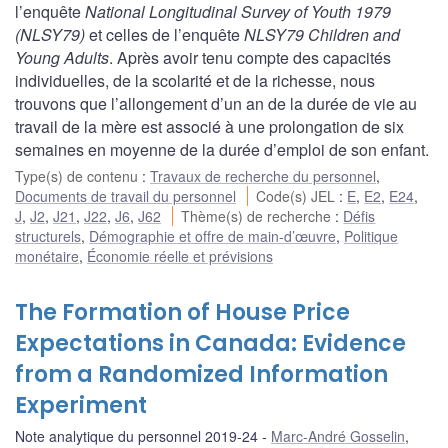
l’enquête
National Longitudinal Survey of Youth 1979
(NLSY79)
et celles de l’enquête
NLSY79 Children and
Young Adults
. Après avoir tenu compte des capacités
individuelles, de la scolarité et de la richesse, nous
trouvons que l’allongement d’un an de la durée de vie au
travail de la mère est associé à une prolongation de six
semaines en moyenne de la durée d’emploi de son enfant.
Type(s) de contenu
:
Travaux de recherche du personnel
,
Documents de travail du personnel
Code(s) JEL
:
E
,
E2
,
E24
,
J
,
J2
,
J21
,
J22
,
J6
,
J62
Thème(s) de recherche
:
Défis
structurels
,
Démographie et offre de main-d’œuvre
,
Politique
monétaire
,
Économie réelle et prévisions
The Formation of House Price
Expectations in Canada: Evidence
from a Randomized Information
Experiment
Note analytique du personnel 2019-24
Marc-André Gosselin
,