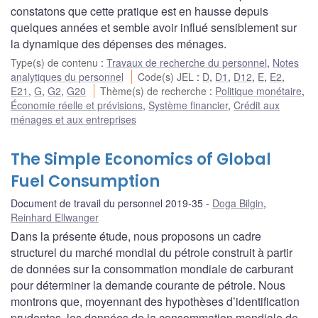
constatons que cette pratique est en hausse depuis
quelques années et semble avoir influé sensiblement sur
la dynamique des dépenses des ménages.
Type(s) de contenu
:
Travaux de recherche du personnel
,
Notes
analytiques du personnel
Code(s) JEL
:
D
,
D1
,
D12
,
E
,
E2
,
E21
,
G
,
G2
,
G20
Thème(s) de recherche
:
Politique monétaire
,
Économie réelle et prévisions
,
Système financier
,
Crédit aux
ménages et aux entreprises
The Simple Economics of Global
Fuel Consumption
Document de travail du personnel 2019-35
Doga Bilgin
,
Reinhard Ellwanger
Dans la présente étude, nous proposons un cadre
structurel du marché mondial du pétrole construit à partir
de données sur la consommation mondiale de carburant
pour déterminer la demande courante de pétrole. Nous
montrons que, moyennant des hypothèses d’identification
prudentes, les données de la consommation mondiale de