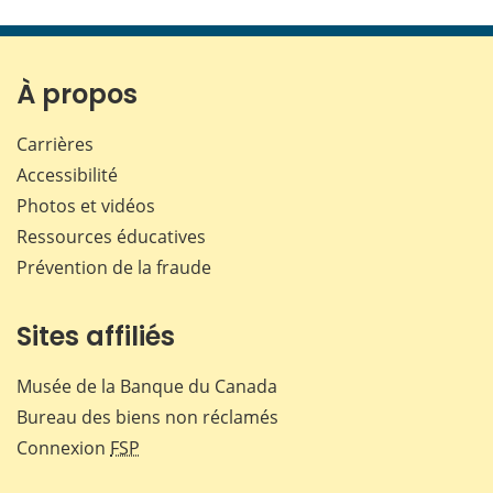
cette
cette
cette
cette
page
page
page
page
sur
sur
sur
par
Facebook
X
LinkedIn
courr
À propos
Carrières
Accessibilité
Photos et vidéos
Ressources éducatives
Prévention de la fraude
Sites affiliés
Musée de la Banque du Canada
Bureau des biens non réclamés
Connexion
FSP