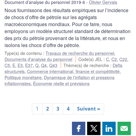
Document d’analyse du personnel 2019-6
Olivier Gervais
Nous fournissons des résultats empiriques sur l’incidence
de chocs d’offre de pétrole sur les agrégats
macroéconomiques mondiaux. Pour ce faire, nous
employons un modèle structurel standard de détermination
des prix du pétrole provenant de la littérature, et nous en
isolons les chocs d’offre de pétrole.
Type(s) de contenu
:
Travaux de recherche du personnel
,
Documents d'analyse du personnel
Code(s) JEL
:
C
,
C2
,
C22
,
C5
,
E
,
E3
,
E37
,
Q
,
Q4
,
Q43
Thème(s) de recherche
:
Défis
structurels
,
Commerce international, finance et compétitivité
,
Politique monétaire
,
Dynamique de l’inflation et pressions
inflationnistes
,
Économie réelle et prévisions
1
2
3
4
Suivant »
Partager
Partager
Partager
Part