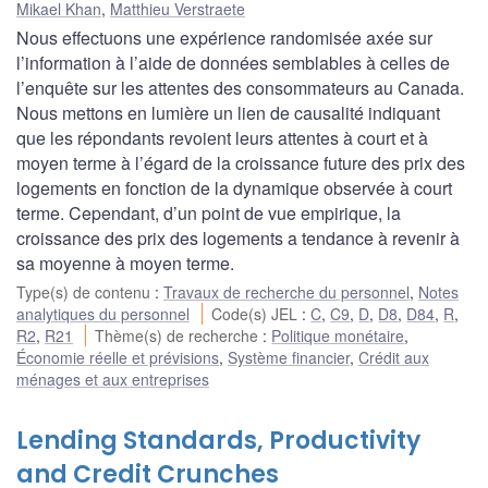
Mikael Khan
,
Matthieu Verstraete
Nous effectuons une expérience randomisée axée sur
l’information à l’aide de données semblables à celles de
l’enquête sur les attentes des consommateurs au Canada.
Nous mettons en lumière un lien de causalité indiquant
que les répondants revoient leurs attentes à court et à
moyen terme à l’égard de la croissance future des prix des
logements en fonction de la dynamique observée à court
terme. Cependant, d’un point de vue empirique, la
croissance des prix des logements a tendance à revenir à
sa moyenne à moyen terme.
Type(s) de contenu
:
Travaux de recherche du personnel
,
Notes
analytiques du personnel
Code(s) JEL
:
C
,
C9
,
D
,
D8
,
D84
,
R
,
R2
,
R21
Thème(s) de recherche
:
Politique monétaire
,
Économie réelle et prévisions
,
Système financier
,
Crédit aux
ménages et aux entreprises
Lending Standards, Productivity
and Credit Crunches