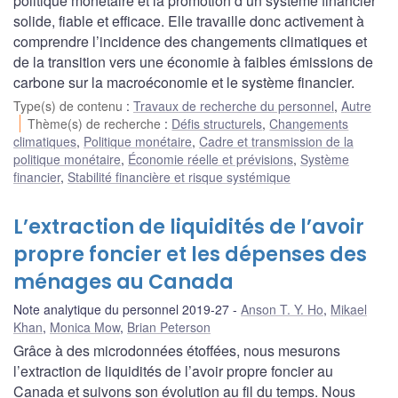
politique monétaire et la promotion d’un système financier
solide, fiable et efficace. Elle travaille donc activement à
comprendre l’incidence des changements climatiques et
de la transition vers une économie à faibles émissions de
carbone sur la macroéconomie et le système financier.
Type(s) de contenu
:
Travaux de recherche du personnel
,
Autre
Thème(s) de recherche
:
Défis structurels
,
Changements
climatiques
,
Politique monétaire
,
Cadre et transmission de la
politique monétaire
,
Économie réelle et prévisions
,
Système
financier
,
Stabilité financière et risque systémique
L’extraction de liquidités de l’avoir
propre foncier et les dépenses des
ménages au Canada
Note analytique du personnel 2019-27
Anson T. Y. Ho
,
Mikael
Khan
,
Monica Mow
,
Brian Peterson
Grâce à des microdonnées étoffées, nous mesurons
l’extraction de liquidités de l’avoir propre foncier au
Canada et suivons son évolution au fil du temps. Nous