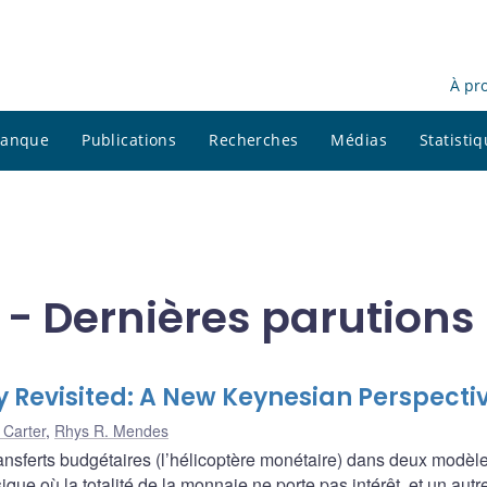
À pr
 banque
Publications
Recherches
Médias
Statisti
 - Dernières parutions
 Revisited: A New Keynesian Perspecti
 Carter
,
Rhys R. Mendes
nsferts budgétaires (l’hélicoptère monétaire) dans deux modèl
ue où la totalité de la monnaie ne porte pas intérêt, et un autre