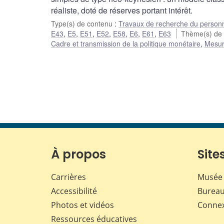
réaliste, doté de réserves portant intérêt.
Type(s) de contenu
:
Travaux de recherche du person
E43
,
E5
,
E51
,
E52
,
E58
,
E6
,
E61
,
E63
Thème(s) de
Cadre et transmission de la politique monétaire
,
Mesur
À propos
Sites
Carrières
Musée 
Accessibilité
Bureau
Photos et vidéos
Conne
Ressources éducatives