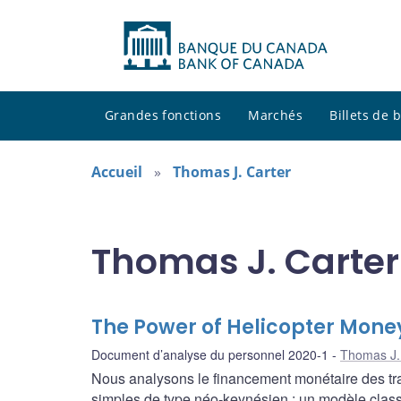
Grandes fonctions
Marchés
Billets de
Accueil
Thomas J. Carter
Thomas J. Carter
The Power of Helicopter Money
Document d’analyse du personnel 2020-1
Thomas J.
Nous analysons le financement monétaire des tra
simples de type néo-keynésien : un modèle classiq