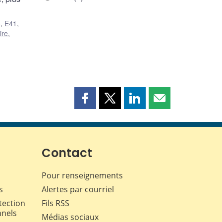
4
,
E41
,
ire
,
Partager
Partager
Partager
Partager
cette
cette
cette
cette
page
page
page
page
sur
sur
sur
par
Facebook
X
LinkedIn
courriel
Contact
Pour renseignements
s
Alertes par courriel
tection
Fils RSS
nnels
Médias sociaux