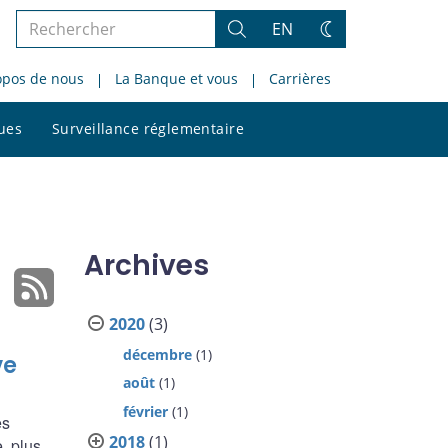
Rechercher
EN
Rechercher
Changez
dans
de
opos de nous
La Banque et vous
Carrières
le
thème
site
Rechercher
ques
Surveillance réglementaire
dans
le
site
Archives
2020
(3)
décembre
(1)
ve
août
(1)
février
(1)
es
2018
(1)
, plus