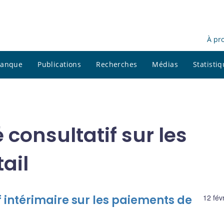
À pr
 banque
Publications
Recherches
Médias
Statisti
consultatif sur les
ail
 intérimaire sur les paiements de
12 fév