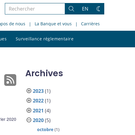
Rechercher
EN
Rechercher
Changez
dans
de
opos de nous
La Banque et vous
Carrières
le
thème
site
Rechercher
ques
Surveillance réglementaire
dans
le
site
Archives
2023
(1)
2022
(1)
2021
(4)
rier 2020
2020
(5)
octobre
(1)