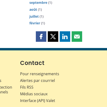
septembre
(1)
août
(1)
juillet
(1)
février
(1)
Partager
Partager
Partager
Partager
cette
cette
cette
cette
page
page
page
page
sur
sur
sur
par
Facebook
X
LinkedIn
courriel
Contact
Pour renseignements
s
Alertes par courriel
tection
Fils RSS
nnels
Médias sociaux
Interface (API) Valet