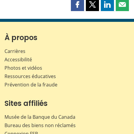
Partager
Partager
Partager
Part
cette
cette
cette
cette
page
page
page
page
sur
sur
sur
par
Facebook
X
LinkedIn
courr
À propos
Carrières
Accessibilité
Photos et vidéos
Ressources éducatives
Prévention de la fraude
Sites affiliés
Musée de la Banque du Canada
Bureau des biens non réclamés
Connexion
FSP