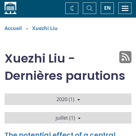
Accueil
Basculer
Togg
EN
Changez
la
navi
recherche
de
thème
Accueil
Xuezhi Liu
Xuezhi Liu -
Dernières parutions
2020 (1)
juillet (1)
The potential effect of a central