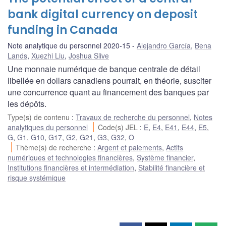
bank digital currency on deposit
funding in Canada
Note analytique du personnel 2020-15
Alejandro García
,
Bena
Lands
,
Xuezhi Liu
,
Joshua Slive
Une monnaie numérique de banque centrale de détail
libellée en dollars canadiens pourrait, en théorie, susciter
une concurrence quant au financement des banques par
les dépôts.
Type(s) de contenu
:
Travaux de recherche du personnel
,
Notes
analytiques du personnel
Code(s) JEL
:
E
,
E4
,
E41
,
E44
,
E5
,
G
,
G1
,
G10
,
G17
,
G2
,
G21
,
G3
,
G32
,
O
Thème(s) de recherche
:
Argent et paiements
,
Actifs
numériques et technologies financières
,
Système financier
,
Institutions financières et intermédiation
,
Stabilité financière et
risque systémique