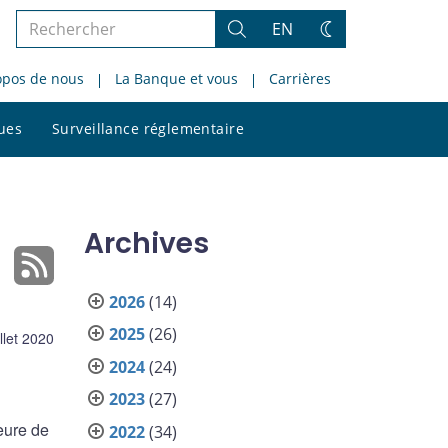
Rechercher
EN
Rechercher
Changez
dans
de
opos de nous
La Banque et vous
Carrières
le
thème
site
Rechercher
ques
Surveillance réglementaire
dans
le
site
Archives
2026
(14)
2025
(26)
illet 2020
2024
(24)
2023
(27)
eure de
2022
(34)