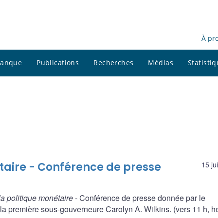
À pr
 banque
Publications
Recherches
Médias
Statisti
taire - Conférence de presse
15 ju
la politique monétaire
- Conférence de presse donnée par le
la première sous-gouverneure Carolyn A. Wilkins. (vers 11 h, h