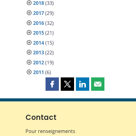
2018
(33)
2017
(29)
2016
(32)
2015
(21)
2014
(15)
2013
(22)
2012
(19)
2011
(6)
Partager
Partager
Partager
Partager
cette
cette
cette
cette
page
page
page
page
sur
sur
sur
par
Facebook
X
LinkedIn
courriel
Contact
Pour renseignements