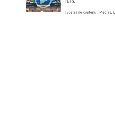
l’Est).
Type(s) de contenu
:
Médias
,
D