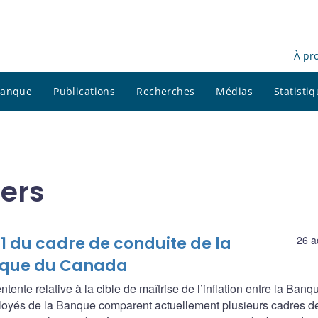
À pr
 banque
Publications
Recherches
Médias
Statisti
iers
1 du cadre de conduite de la
26 a
anque du Canada
ente relative à la cible de maîtrise de l’inflation entre la Banq
oyés de la Banque comparent actuellement plusieurs cadres d