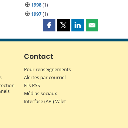
1998
(1)
1997
(1)
Partager
Partager
Partager
Partager
cette
cette
cette
cette
page
page
page
page
sur
sur
sur
par
Facebook
X
LinkedIn
courriel
Contact
Pour renseignements
s
Alertes par courriel
tection
Fils RSS
nnels
Médias sociaux
Interface (API) Valet