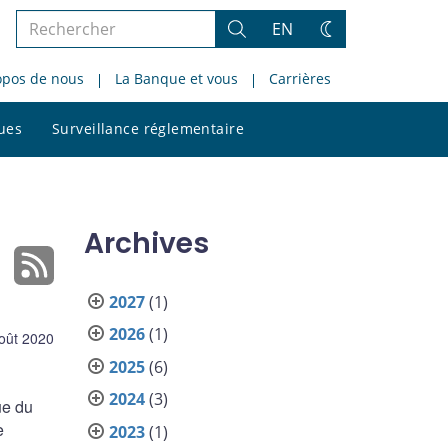
Rechercher
EN
Rechercher
Changez
dans
de
opos de nous
La Banque et vous
Carrières
le
thème
site
Rechercher
ques
Surveillance réglementaire
dans
le
site
Archives
2027
(1)
2026
(1)
oût 2020
2025
(6)
2024
(3)
ue du
e
2023
(1)