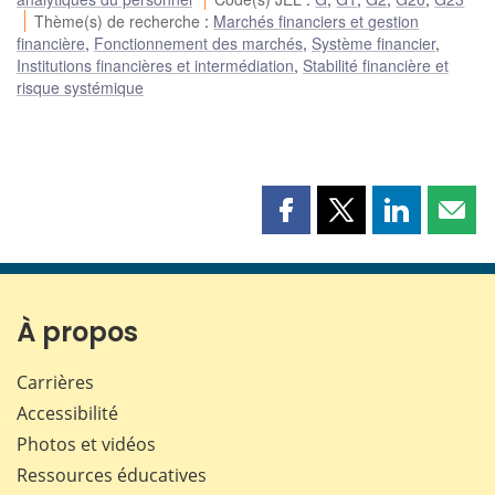
Thème(s) de recherche
:
Marchés financiers et gestion
financière
,
Fonctionnement des marchés
,
Système financier
,
Institutions financières et intermédiation
,
Stabilité financière et
risque systémique
Partager
Partager
Partager
Part
cette
cette
cette
cette
page
page
page
page
sur
sur
sur
par
Facebook
X
LinkedIn
courr
À propos
Carrières
Accessibilité
Photos et vidéos
Ressources éducatives