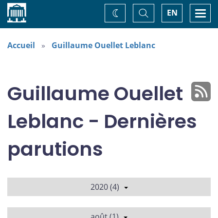
Accueil
Basculer
Togg
EN
Changez
la
navi
recherche
de
thème
Accueil
Guillaume Ouellet Leblanc
Guillaume Ouellet
Leblanc - Dernières
parutions
2020 (4)
août (1)