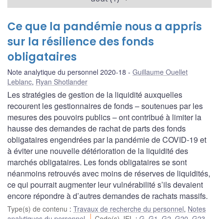
Ce que la pandémie nous a appris
sur la résilience des fonds
obligataires
Note analytique du personnel 2020-18
Guillaume Ouellet
Leblanc
,
Ryan Shotlander
Les stratégies de gestion de la liquidité auxquelles
recourent les gestionnaires de fonds – soutenues par les
mesures des pouvoirs publics – ont contribué à limiter la
hausse des demandes de rachat de parts des fonds
obligataires engendrées par la pandémie de COVID-19 et
à éviter une nouvelle détérioration de la liquidité des
marchés obligataires. Les fonds obligataires se sont
néanmoins retrouvés avec moins de réserves de liquidités,
ce qui pourrait augmenter leur vulnérabilité s’ils devaient
encore répondre à d’autres demandes de rachats massifs.
Type(s) de contenu
:
Travaux de recherche du personnel
,
Notes
analytiques du personnel
Code(s) JEL
:
G
,
G1
,
G2
,
G20
,
G23