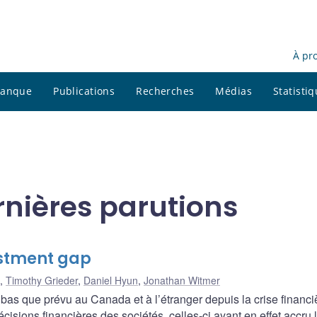
À pr
 banque
Publications
Recherches
Médias
Statisti
rnières parutions
estment gap
,
Timothy Grieder
,
Daniel Hyun
,
Jonathan Witmer
 bas que prévu au Canada et à l’étranger depuis la crise financi
cisions financières des sociétés, celles-ci ayant en effet accru 