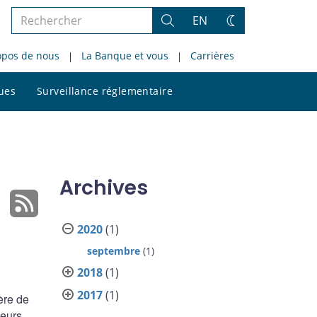
Rechercher
EN
Rechercher
Changez
dans
de
opos de nous
La Banque et vous
Carrières
le
thème
site
Rechercher
ques
Surveillance réglementaire
dans
le
site
Archives
2020
(1)
septembre
(1)
2018
(1)
2017
(1)
ère de
leurs