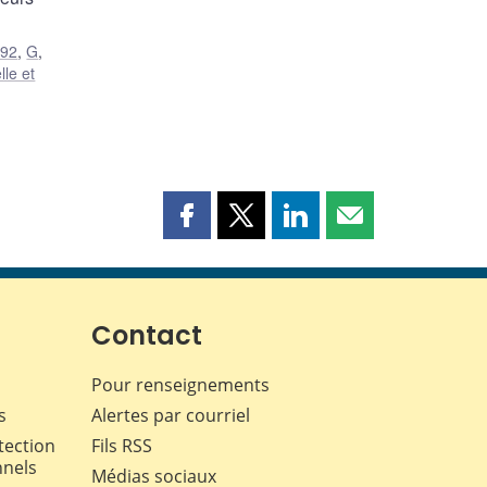
92
,
G
,
le et
Partager
Partager
Partager
Partager
cette
cette
cette
cette
page
page
page
page
sur
sur
sur
par
Facebook
X
LinkedIn
courriel
Contact
Pour renseignements
s
Alertes par courriel
tection
Fils RSS
nnels
Médias sociaux