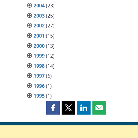
2004
(23)
2003
(25)
2002
(27)
2001
(15)
2000
(13)
1999
(12)
1998
(14)
1997
(6)
1996
(1)
1995
(1)
Partager
Partager
Partager
Partager
cette
cette
cette
cette
page
page
page
page
sur
sur
sur
par