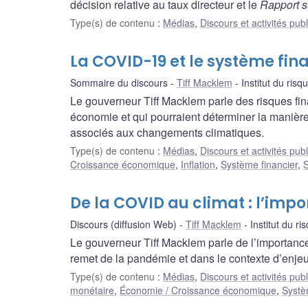
décision relative au taux directeur et le
Rapport s
Type(s) de contenu
:
Médias
,
Discours et activités pub
La COVID-19 et le système fin
Sommaire du discours
Tiff Macklem
Institut du ris
Le gouverneur Tiff Macklem parle des risques fi
économie et qui pourraient déterminer la manière 
associés aux changements climatiques.
Type(s) de contenu
:
Médias
,
Discours et activités pub
Croissance économique
,
Inflation
,
Système financier
,
S
De la COVID au climat : l’impo
Discours (diffusion Web)
Tiff Macklem
Institut du r
Le gouverneur Tiff Macklem parle de l’importanc
remet de la pandémie et dans le contexte d’enje
Type(s) de contenu
:
Médias
,
Discours et activités pub
monétaire
,
Économie / Croissance économique
,
Systè