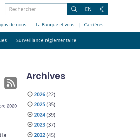
Rechercher
EN
Rechercher
Changez
dans
de
opos de nous
La Banque et vous
Carrières
le
thème
site
Rechercher
ques
Surveillance réglementaire
dans
le
site
Archives
2026
(22)
2025
(35)
bre 2020
2024
(39)
2023
(37)
 la
2022
(45)