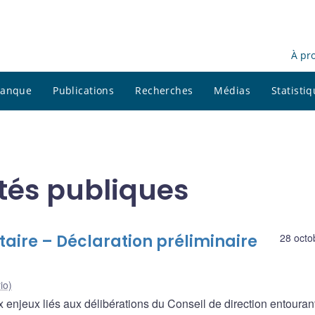
À pr
 banque
Publications
Recherches
Médias
Statisti
ités publiques
taire – Déclaration préliminaire
28 octo
io)
x enjeux liés aux délibérations du Conseil de direction entourant