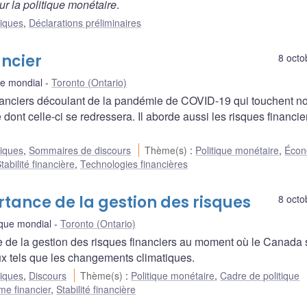
ur la politique monétaire
.
liques
,
Déclarations préliminaires
ancier
8 octo
que mondial
Toronto (Ontario)
nanciers découlant de la pandémie de COVID-19 qui touchent no
dont celle-ci se redressera. Il aborde aussi les risques financie
liques
,
Sommaires de discours
Thème(s)
:
Politique monétaire
,
Écon
tabilité financière
,
Technologies financières
rtance de la gestion des risques
8 octo
isque mondial
Toronto (Ontario)
e de la gestion des risques financiers au moment où le Canada 
ux tels que les changements climatiques.
liques
,
Discours
Thème(s)
:
Politique monétaire
,
Cadre de politique
me financier
,
Stabilité financière