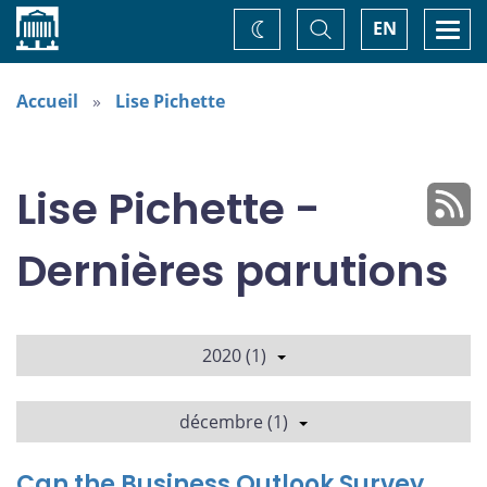
Accueil
Basculer
Togg
EN
Changez
la
navi
recherche
de
thème
Accueil
Lise Pichette
Lise Pichette -
Dernières parutions
2020 (1)
décembre (1)
Can the Business Outlook Survey