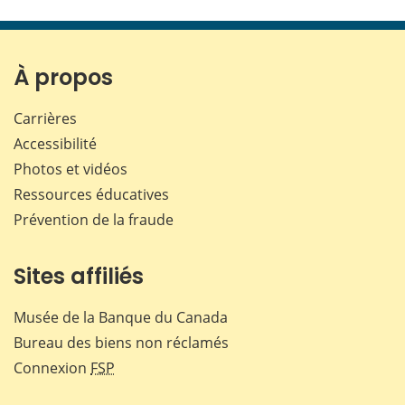
cette
cette
cette
cette
page
page
page
page
sur
sur
sur
par
Facebook
X
LinkedIn
courr
À propos
Carrières
Accessibilité
Photos et vidéos
Ressources éducatives
Prévention de la fraude
Sites affiliés
Musée de la Banque du Canada
Bureau des biens non réclamés
Connexion
FSP