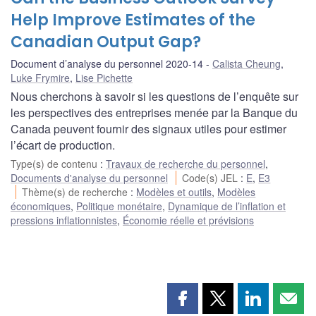
Help Improve Estimates of the
Canadian Output Gap?
Document d’analyse du personnel 2020-14
Calista Cheung
,
Luke Frymire
,
Lise Pichette
Nous cherchons à savoir si les questions de l’enquête sur
les perspectives des entreprises menée par la Banque du
Canada peuvent fournir des signaux utiles pour estimer
l’écart de production.
Type(s) de contenu
:
Travaux de recherche du personnel
,
Documents d'analyse du personnel
Code(s) JEL
:
E
,
E3
Thème(s) de recherche
:
Modèles et outils
,
Modèles
économiques
,
Politique monétaire
,
Dynamique de l’inflation et
pressions inflationnistes
,
Économie réelle et prévisions
Partager
Partager
Partager
Part