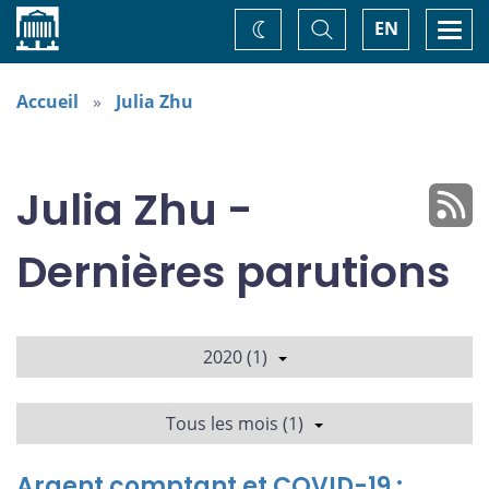
Accueil
Basculer
Togg
EN
Changez
la
navi
recherche
de
thème
Accueil
Julia Zhu
Julia Zhu -
Dernières parutions
2020 (1)
Tous les mois (1)
Argent comptant et COVID-19 :