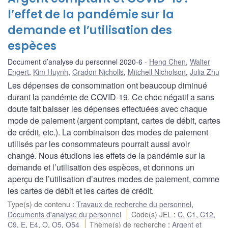
l’effet de la pandémie sur la
demande et l’utilisation des
espèces
Document d’analyse du personnel 2020-6
Heng Chen
,
Walter
Engert
,
Kim Huynh
,
Gradon Nicholls
,
Mitchell Nicholson
,
Julia Zhu
Les dépenses de consommation ont beaucoup diminué
durant la pandémie de COVID-19. Ce choc négatif a sans
doute fait baisser les dépenses effectuées avec chaque
mode de paiement (argent comptant, cartes de débit, cartes
de crédit, etc.). La combinaison des modes de paiement
utilisés par les consommateurs pourrait aussi avoir
changé. Nous étudions les effets de la pandémie sur la
demande et l’utilisation des espèces, et donnons un
aperçu de l’utilisation d’autres modes de paiement, comme
les cartes de débit et les cartes de crédit.
Type(s) de contenu
:
Travaux de recherche du personnel
,
Documents d'analyse du personnel
Code(s) JEL
:
C
,
C1
,
C12
,
C9
,
E
,
E4
,
O
,
O5
,
O54
Thème(s) de recherche
:
Argent et