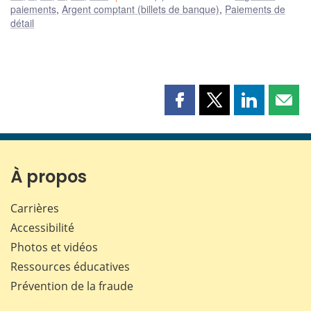
paiements
,
Argent comptant (billets de banque)
,
Paiements de
détail
Partager
Partager
Partager
Part
cette
cette
cette
cette
page
page
page
page
sur
sur
sur
par
Facebook
X
LinkedIn
courr
À propos
Carrières
Accessibilité
Photos et vidéos
Ressources éducatives
Prévention de la fraude