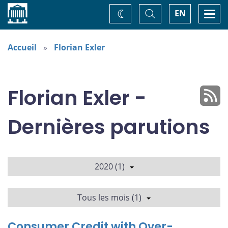
Accueil
Basculer
Togg
EN
Changez
la
navi
recherche
de
thème
Accueil
Florian Exler
Florian Exler -
Dernières parutions
2020 (1)
Tous les mois (1)
Consumer Credit with Over-