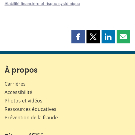
Stabilité financière et risque systémique
Partager
Partager
Partager
Part
cette
cette
cette
cette
page
page
page
page
sur
sur
sur
par
Facebook
X
LinkedIn
courr
À propos
Carrières
Accessibilité
Photos et vidéos
Ressources éducatives
Prévention de la fraude