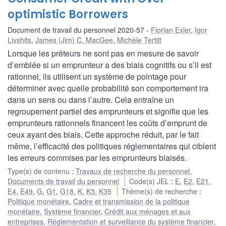
optimistic Borrowers
Document de travail du personnel 2020-57
Florian Exler
,
Igor
Livshits
,
James (Jim) C. MacGee
,
Michèle Tertilt
Lorsque les prêteurs ne sont pas en mesure de savoir
d’emblée si un emprunteur a des biais cognitifs ou s’il est
rationnel, ils utilisent un système de pointage pour
déterminer avec quelle probabilité son comportement ira
dans un sens ou dans l’autre. Cela entraîne un
regroupement partiel des emprunteurs et signifie que les
emprunteurs rationnels financent les coûts d’emprunt de
ceux ayant des biais. Cette approche réduit, par le fait
même, l’efficacité des politiques réglementaires qui ciblent
les erreurs commises par les emprunteurs biaisés.
Type(s) de contenu
:
Travaux de recherche du personnel
,
Documents de travail du personnel
Code(s) JEL
:
E
,
E2
,
E21
,
E4
,
E49
,
G
,
G1
,
G18
,
K
,
K3
,
K35
Thème(s) de recherche
:
Politique monétaire
,
Cadre et transmission de la politique
monétaire
,
Système financier
,
Crédit aux ménages et aux
entreprises
,
Réglementation et surveillance du système financier
,