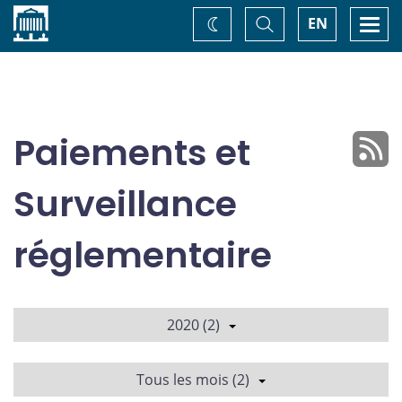
Accueil
Basculer
Togg
EN
Changez
la
navi
recherche
de
thème
Paiements et
Surveillance
réglementaire
2020 (2)
Tous les mois (2)