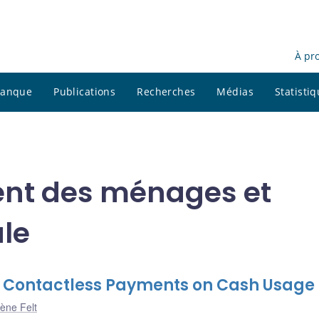
À pr
 banque
Publications
Recherches
Médias
Statisti
nt des ménages et
le
f Contactless Payments on Cash Usage
ène Felt