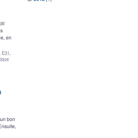
bli
us
ie, en
,
E31
,
tique
h
e un bon
Ensuite,