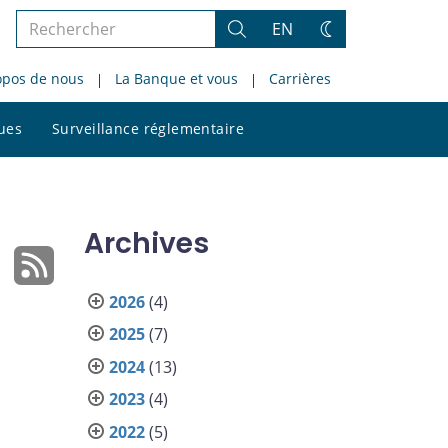
Rechercher
EN
Rechercher
Changez
dans
de
opos de nous
La Banque et vous
Carrières
le
thème
site
Rechercher
ques
Surveillance réglementaire
dans
le
site
Archives
2026
(4)
2025
(7)
2024
(13)
2023
(4)
2022
(5)