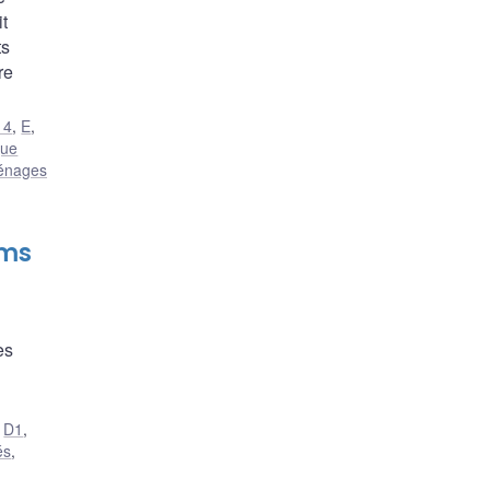
t
ts
re
14
,
E
,
que
ménages
rms
es
,
D1
,
és
,