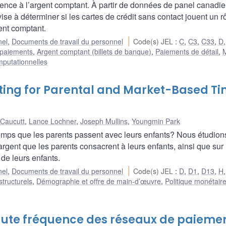
rence à l’argent comptant. À partir de données de panel canadi
ise à déterminer si les cartes de crédit sans contact jouent un r
ent comptant.
nel
,
Documents de travail du personnel
Code(s) JEL
:
C
,
C3
,
C33
,
D
 paiements
,
Argent comptant (billets de banque)
,
Paiements de détail
,
mputationnelles
nting for Parental and Market-Based T
 Caucutt
,
Lance Lochner
,
Joseph Mullins
,
Youngmin Park
temps que les parents passent avec leurs enfants? Nous étudions
rgent que les parents consacrent à leurs enfants, ainsi que sur 
de leurs enfants.
nel
,
Documents de travail du personnel
Code(s) JEL
:
D
,
D1
,
D13
,
H
structurels
,
Démographie et offre de main-d’œuvre
,
Politique monétair
aute fréquence des réseaux de paieme