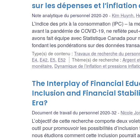
sur les dépenses et l’inflation
Note analytique du personnel 2020-20
Kim Huynh
,
H
L’indice des prix à la consommation (IPC) – la mesu
avant la pandémie de COVID-19, ne reflète peut-ê
avons fait équipe avec Statistique Canada pour m
fondant les pondérations sur des données transac
Type(s) de contenu
:
Travaux de recherche du person
E4
,
E42
,
E5
,
E52
Thème(s) de recherche
:
Argent e
monétaire
,
Dynamique de l’inflation et pressions inflati
The Interplay of Financial Edu
Inclusion and Financial Stabil
Era?
Document de travail du personnel 2020-32
Nicole Jo
L’objectif de cette recherche comporte deux volet
outil pour promouvoir les possibilités d’inclusion
nous étudions comment cette inclusion pourrait avo