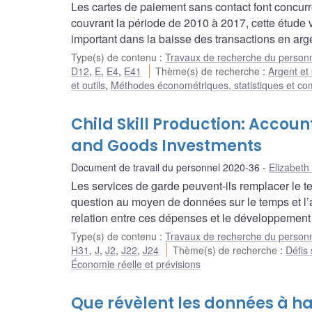
Les cartes de paiement sans contact font concur
couvrant la période de 2010 à 2017, cette étude v
important dans la baisse des transactions en arg
Type(s) de contenu
:
Travaux de recherche du person
D12
,
E
,
E4
,
E41
Thème(s) de recherche
:
Argent et
et outils
,
Méthodes économétriques, statistiques et co
Child Skill Production: Accou
and Goods Investments
Document de travail du personnel 2020-36
Elizabeth
Les services de garde peuvent-ils remplacer le 
question au moyen de données sur le temps et l’a
relation entre ces dépenses et le développement 
Type(s) de contenu
:
Travaux de recherche du person
H31
,
J
,
J2
,
J22
,
J24
Thème(s) de recherche
:
Défis 
Économie réelle et prévisions
Que révèlent les données à h