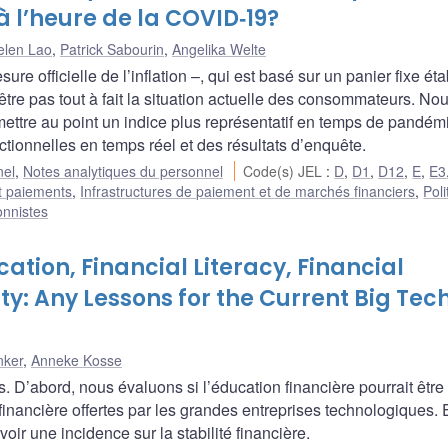
 à l’heure de la COVID‑19?
elen Lao
,
Patrick Sabourin
,
Angelika Welte
re officielle de l’inflation –, qui est basé sur un panier fixe éta
tre pas tout à fait la situation actuelle des consommateurs. No
ettre au point un indice plus représentatif en temps de pandém
tionnelles en temps réel et des résultats d’enquête.
nel
,
Notes analytiques du personnel
Code(s) JEL
:
D
,
D1
,
D12
,
E
,
E3
t paiements
,
Infrastructures de paiement et de marchés financiers
,
Poli
onnistes
cation, Financial Literacy, Financial
ity: Any Lessons for the Current Big Tec
nker
,
Anneke Kosse
s. D’abord, nous évaluons si l’éducation financière pourrait êtr
 financière offertes par les grandes entreprises technologiques. 
ir une incidence sur la stabilité financière.