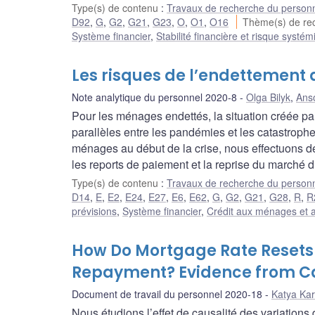
Type(s) de contenu
:
Travaux de recherche du person
D92
,
G
,
G2
,
G21
,
G23
,
O
,
O1
,
O16
Thème(s) de r
Système financier
,
Stabilité financière et risque systé
Les risques de l’endettement
Note analytique du personnel 2020-8
Olga Bilyk
,
Anso
Pour les ménages endettés, la situation créée p
parallèles entre les pandémies et les catastrophe
ménages au début de la crise, nous effectuons des
les reports de paiement et la reprise du marché d
Type(s) de contenu
:
Travaux de recherche du person
D14
,
E
,
E2
,
E24
,
E27
,
E6
,
E62
,
G
,
G2
,
G21
,
G28
,
R
,
R
prévisions
,
Système financier
,
Crédit aux ménages et a
How Do Mortgage Rate Resets
Repayment? Evidence from 
Document de travail du personnel 2020-18
Katya Ka
Nous étudions l’effet de causalité des variation