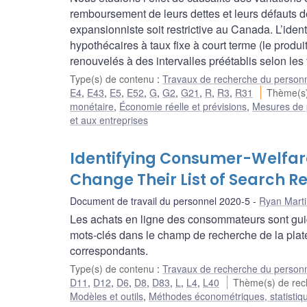
remboursement de leurs dettes et leurs défauts d
expansionniste soit restrictive au Canada. L’identif
hypothécaires à taux fixe à court terme (le produ
renouvelés à des intervalles préétablis selon les 
Type(s) de contenu
:
Travaux de recherche du person
E4
,
E43
,
E5
,
E52
,
G
,
G2
,
G21
,
R
,
R3
,
R31
Thème(s
monétaire
,
Économie réelle et prévisions
,
Mesures de 
et aux entreprises
Identifying Consumer-Welfar
Change Their List of Search Re
Document de travail du personnel 2020-5
Ryan Marti
Les achats en ligne des consommateurs sont gui
mots-clés dans le champ de recherche de la platefo
correspondants.
Type(s) de contenu
:
Travaux de recherche du person
D11
,
D12
,
D6
,
D8
,
D83
,
L
,
L4
,
L40
Thème(s) de re
Modèles et outils
,
Méthodes économétriques, statistiq