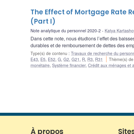
The Effect of Mortgage Rate R
(Part I)
Note analytique du personnel 2020-2
Katya Kartasho
Dans cette note, nous étudions l’effet des baiss
durables et de remboursement de dettes des emp
Type(s) de contenu
:
Travaux de recherche du person
E43
,
E5
,
E52
,
G
,
G2
,
G21
,
R
,
R3
,
R31
Thème(s) de
monétaire
,
Système financier
,
Crédit aux ménages et a
À propos
Sites