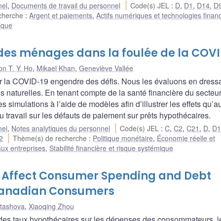
nel
,
Documents de travail du personnel
Code(s) JEL
:
D
,
D1
,
D14
,
D
echerche
:
Argent et paiements
,
Actifs numériques et technologies finan
mique
 des ménages dans la foulée de la COVI
n T. Y. Ho
,
Mikael Khan
,
Geneviève Vallée
ar la COVID-19 engendre des défis. Nous les évaluons en dress
s naturelles. En tenant compte de la santé financière du secteu
 simulations à l’aide de modèles afin d’illustrer les effets qu’a
u travail sur les défauts de paiement sur prêts hypothécaires.
nel
,
Notes analytiques du personnel
Code(s) JEL
:
C
,
C2
,
C21
,
D
,
D
2
Thème(s) de recherche
:
Politique monétaire
,
Économie réelle et
ux entreprises
,
Stabilité financière et risque systémique
 Affect Consumer Spending and Debt
Canadian Consumers
rtashova
,
Xiaoqing Zhou
s des taux hypothécaires sur les dépenses des consommateurs, l