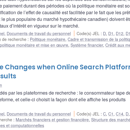
e paiement durant des périodes où la politique monétaire est soi
ication de l’effet de causalité est facilitée par le fait que les prê
it le plus populaire du marché hypothécaire canadien) doivent êt
taux d’intérêt en vigueur sur le marché.
nel
,
Documents de travail du personnel
Code(s) JEL
:
D
,
D1
,
D12
,
D
) de recherche
:
Politique monétaire
,
Cadre et transmission de la politi
politique monétaire et mise en œuvre
,
Système financier
,
Crédit aux 
e Changes when Online Search Platfo
sults
n
dés par les plateformes de recherche : le consommateur tape d
rme, et celle-ci choisit la façon dont elle affiche les produits
nel
,
Documents de travail du personnel
Code(s) JEL
:
C
,
C1
,
C14
,
D
cherche
:
Marchés financiers et gestion financière
,
Structure des march
ues et computationnelles