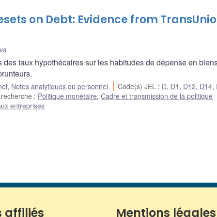
esets on Debt: Evidence from TransUni
va
es des taux hypothécaires sur les habitudes de dépense en bien
runteurs.
nel
,
Notes analytiques du personnel
Code(s) JEL
:
D
,
D1
,
D12
,
D14
,
 recherche
:
Politique monétaire
,
Cadre et transmission de la politique
ux entreprises
 affiliés
Mentions légales