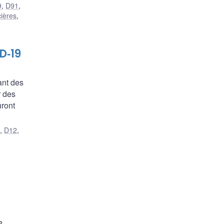
9
,
D91
,
cières
,
D‑19
ant des
r des
uront
1
,
D12
,
e