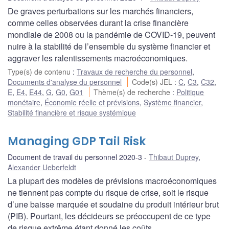
De graves perturbations sur les marchés financiers,
comme celles observées durant la crise financière
mondiale de 2008 ou la pandémie de COVID-19, peuvent
nuire à la stabilité de l’ensemble du système financier et
aggraver les ralentissements macroéconomiques.
Type(s) de contenu
:
Travaux de recherche du personnel
,
Documents d'analyse du personnel
Code(s) JEL
:
C
,
C3
,
C32
,
E
,
E4
,
E44
,
G
,
G0
,
G01
Thème(s) de recherche
:
Politique
monétaire
,
Économie réelle et prévisions
,
Système financier
,
Stabilité financière et risque systémique
Managing GDP Tail Risk
Document de travail du personnel 2020-3
Thibaut Duprey
,
Alexander Ueberfeldt
La plupart des modèles de prévisions macroéconomiques
ne tiennent pas compte du risque de crise, soit le risque
d’une baisse marquée et soudaine du produit intérieur brut
(PIB). Pourtant, les décideurs se préoccupent de ce type
de risque extrême étant donné les coûts