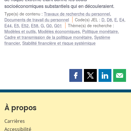
socioéconomiques substantiels qui en découleraient.
Type(s) de contenu
:
Travaux de recherche du personnel
,
Documents de travail du personnel
Code(s) JEL
:
D
,
D8
,
E
,
E4
,
E44
,
E5
,
E52
,
E58
,
G
,
G0
,
G01
Thème(s) de recherche
:
Modèles et outils
,
Modèles économiques
,
Politique monétaire
,
Cadre et transmission de la politique monétaire
,
Système
financier
,
Stabilité financière et risque systémique
Partager
Partager
Partager
Part
cette
cette
cette
cette
page
page
page
page
sur
sur
sur
par
Facebook
X
LinkedIn
courr
À propos
Carrières
Accessibilité