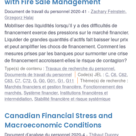
with Fire Sale Management
Document de travail du personnel 2020-41
Zachary Feinstein
,
Grzegorz Halaj
Mobiliser des liquidités lorsqu’il y a des difficultés de
financement exerce des pressions sur le marché financier.
Liquider de grandes quantités d’actifs fait baisser leur prix
et peut amplifier les chocs de financement. Comment les
mesures prises par les banques pour surmonter une crise
de financement accroissent-elles le risque de contagion?
Type(s) de contenu
:
Travaux de recherche du personnel
,
Documents de travail du personnel
Code(s) JEL
:
C
,
C6
,
C62
,
C63
,
C7
,
C72
,
G
,
G0
,
G01
,
G1
,
G11
Thème(s) de recherche
:
Marchés financiers et gestion financière
,
Fonctionnement des
marchés
,
Système financier
,
Institutions financières et
intermédiation
,
Stabilité financière et risque systémique
Canadian Financial Stress and
Macroeconomic Conditions
Document d’analyse du personnel 2020-4
Thibaut Duprey