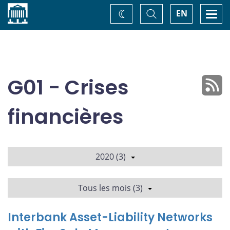
Accueil
Basculer
Togg
EN
Changez
la
navi
recherche
de
thème
G01 - Crises
financières
2020 (3)
Tous les mois (3)
Interbank Asset-Liability Networks