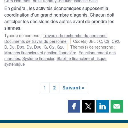
Cars Hommes
,
Anita Kopányi-Peuker
,
Isabelle Salle
En général, les activités économiques supposent la
coordination d’un grand nombre d’agents. Chacun doit
anticiper les décisions des autres avant de prendre les
siennes.
Type(s) de contenu
:
Travaux de recherche du personnel
,
Documents de travail du personnel
Code(s) JEL
:
C
,
C9
,
C92
,
D
,
D8
,
D83
,
D9
,
D90
,
G
,
G2
,
G20
Thème(s) de recherche
:
Marchés financiers et gestion financière
,
Fonctionnement des
marchés
,
Système financier
,
Stabilité financière et risque
systémique
1
2
Suivant »
Partager
Partager
Partager
Part
cette
cette
cette
cette
page
page
page
page