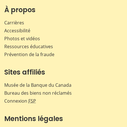
sur
sur
sur
par
Facebook
X
LinkedIn
courr
À propos
Carrières
Accessibilité
Photos et vidéos
Ressources éducatives
Prévention de la fraude
Sites affiliés
Musée de la Banque du Canada
Bureau des biens non réclamés
Connexion
FSP
Mentions légales