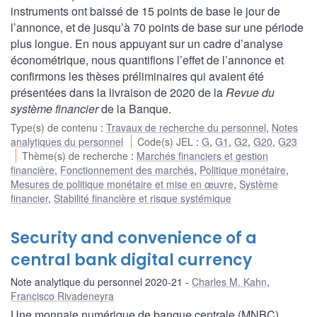
instruments ont baissé de 15 points de base le jour de
l’annonce, et de jusqu’à 70 points de base sur une période
plus longue. En nous appuyant sur un cadre d’analyse
économétrique, nous quantifions l’effet de l’annonce et
confirmons les thèses préliminaires qui avaient été
présentées dans la livraison de 2020 de la
Revue du
système financier
de la Banque.
Type(s) de contenu
:
Travaux de recherche du personnel
,
Notes
analytiques du personnel
Code(s) JEL
:
G
,
G1
,
G2
,
G20
,
G23
Thème(s) de recherche
:
Marchés financiers et gestion
financière
,
Fonctionnement des marchés
,
Politique monétaire
,
Mesures de politique monétaire et mise en œuvre
,
Système
financier
,
Stabilité financière et risque systémique
Security and convenience of a
central bank digital currency
Note analytique du personnel 2020-21
Charles M. Kahn
,
Francisco Rivadeneyra
Une monnaie numérique de banque centrale (MNBC)