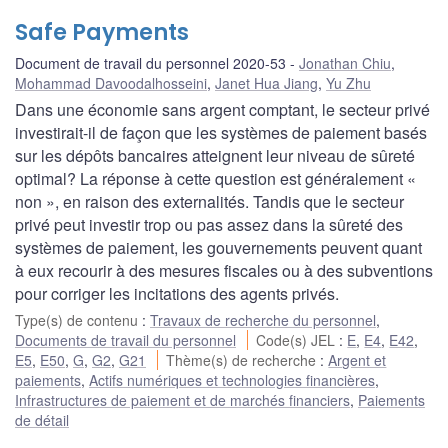
Safe Payments
Document de travail du personnel 2020-53
Jonathan Chiu
,
Mohammad Davoodalhosseini
,
Janet Hua Jiang
,
Yu Zhu
Dans une économie sans argent comptant, le secteur privé
investirait-il de façon que les systèmes de paiement basés
sur les dépôts bancaires atteignent leur niveau de sûreté
optimal? La réponse à cette question est généralement «
non », en raison des externalités. Tandis que le secteur
privé peut investir trop ou pas assez dans la sûreté des
systèmes de paiement, les gouvernements peuvent quant
à eux recourir à des mesures fiscales ou à des subventions
pour corriger les incitations des agents privés.
Type(s) de contenu
:
Travaux de recherche du personnel
,
Documents de travail du personnel
Code(s) JEL
:
E
,
E4
,
E42
,
E5
,
E50
,
G
,
G2
,
G21
Thème(s) de recherche
:
Argent et
paiements
,
Actifs numériques et technologies financières
,
Infrastructures de paiement et de marchés financiers
,
Paiements
de détail