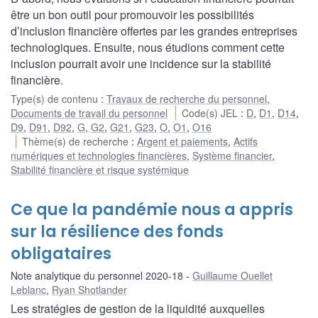
être un bon outil pour promouvoir les possibilités
d’inclusion financière offertes par les grandes entreprises
technologiques. Ensuite, nous étudions comment cette
inclusion pourrait avoir une incidence sur la stabilité
financière.
Type(s) de contenu
:
Travaux de recherche du personnel
,
Documents de travail du personnel
Code(s) JEL
:
D
,
D1
,
D14
,
D9
,
D91
,
D92
,
G
,
G2
,
G21
,
G23
,
O
,
O1
,
O16
Thème(s) de recherche
:
Argent et paiements
,
Actifs
numériques et technologies financières
,
Système financier
,
Stabilité financière et risque systémique
Ce que la pandémie nous a appris
sur la résilience des fonds
obligataires
Note analytique du personnel 2020-18
Guillaume Ouellet
Leblanc
,
Ryan Shotlander
Les stratégies de gestion de la liquidité auxquelles