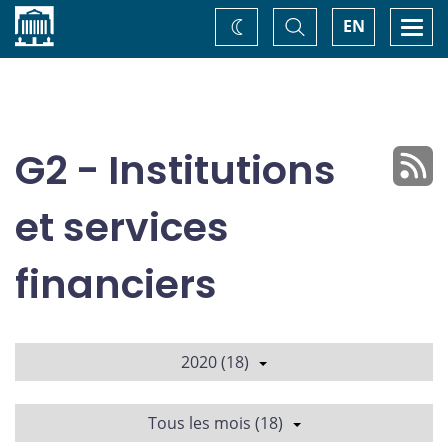
Accueil
Basculer
Togg
EN
Changez
la
navi
recherche
de
thème
G2 - Institutions
et services
financiers
2020 (18)
Tous les mois (18)