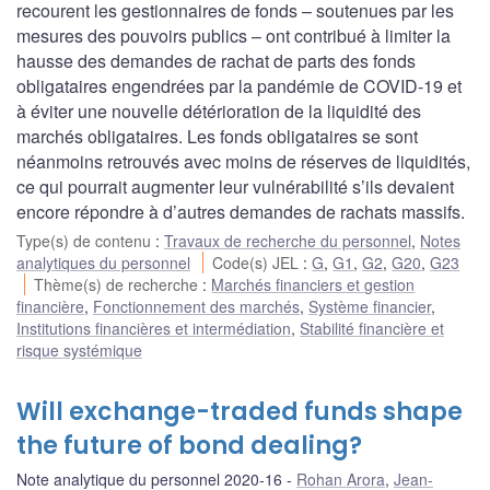
recourent les gestionnaires de fonds – soutenues par les
mesures des pouvoirs publics – ont contribué à limiter la
hausse des demandes de rachat de parts des fonds
obligataires engendrées par la pandémie de COVID-19 et
à éviter une nouvelle détérioration de la liquidité des
marchés obligataires. Les fonds obligataires se sont
néanmoins retrouvés avec moins de réserves de liquidités,
ce qui pourrait augmenter leur vulnérabilité s’ils devaient
encore répondre à d’autres demandes de rachats massifs.
Type(s) de contenu
:
Travaux de recherche du personnel
,
Notes
analytiques du personnel
Code(s) JEL
:
G
,
G1
,
G2
,
G20
,
G23
Thème(s) de recherche
:
Marchés financiers et gestion
financière
,
Fonctionnement des marchés
,
Système financier
,
Institutions financières et intermédiation
,
Stabilité financière et
risque systémique
Will exchange-traded funds shape
the future of bond dealing?
Note analytique du personnel 2020-16
Rohan Arora
,
Jean-