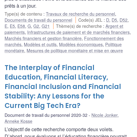
prêts à un jour.
Type(s) de contenu
:
Travaux de recherche du personnel
,
Documents de travail du personnel
Code(s) JEL
:
D
,
D5
,
D52
,
E
,
E5
,
E58
,
G
,
G2
,
G21
Thème(s) de recherche
:
Argent et
paiements
,
Infrastructures de paiement et de marchés financiers
,
Marchés financiers et gestion financière
,
Fonctionnement des
marchés
,
Modèles et outils
,
Modèles économiques
,
Politique
monétaire
,
Mesures de politique monétaire et mise en œuvre
The Interplay of Financial
Education, Financial Literacy,
Financial Inclusion and Financial
Stability: Any Lessons for the
Current Big Tech Era?
Document de travail du personnel 2020-32
Nicole Jonker
,
Anneke Kosse
L’objectif de cette recherche comporte deux volets.
D’abord, nous évaluons si l’éducation financière pourrait