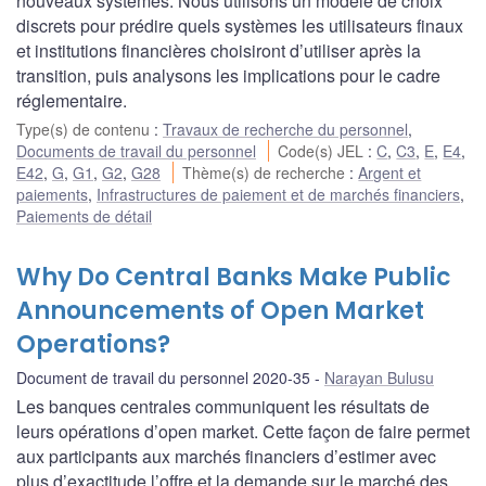
nouveaux systèmes. Nous utilisons un modèle de choix
discrets pour prédire quels systèmes les utilisateurs finaux
et institutions financières choisiront d’utiliser après la
transition, puis analysons les implications pour le cadre
réglementaire.
Type(s) de contenu
:
Travaux de recherche du personnel
,
Documents de travail du personnel
Code(s) JEL
:
C
,
C3
,
E
,
E4
,
E42
,
G
,
G1
,
G2
,
G28
Thème(s) de recherche
:
Argent et
paiements
,
Infrastructures de paiement et de marchés financiers
,
Paiements de détail
Why Do Central Banks Make Public
Announcements of Open Market
Operations?
Document de travail du personnel 2020-35
Narayan Bulusu
Les banques centrales communiquent les résultats de
leurs opérations d’open market. Cette façon de faire permet
aux participants aux marchés financiers d’estimer avec
plus d’exactitude l’offre et la demande sur le marché des