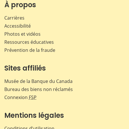
Facebook
X
LinkedIn
courr
À propos
Carrières
Accessibilité
Photos et vidéos
Ressources éducatives
Prévention de la fraude
Sites affiliés
Musée de la Banque du Canada
Bureau des biens non réclamés
Connexion
FSP
Mentions légales
Conditions d’utilisation