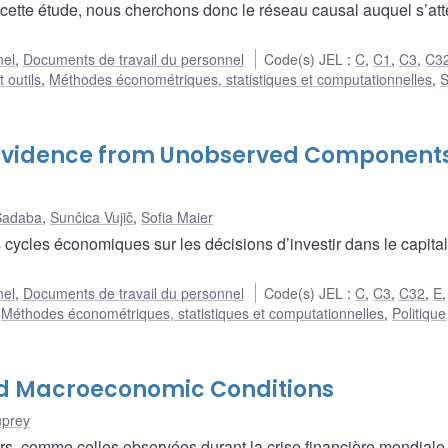
s cette étude, nous cherchons donc le réseau causal auquel s’at
nel
,
Documents de travail du personnel
Code(s) JEL
:
C
,
C1
,
C3
,
C3
 outils
,
Méthodes économétriques, statistiques et computationnelles
,
w Evidence from Unobserved Component
Sadaba
,
Sunčica Vujič
,
Sofia Maier
 cycles économiques sur les décisions d’investir dans le capital
nel
,
Documents de travail du personnel
Code(s) JEL
:
C
,
C3
,
C32
,
E
,
Méthodes économétriques, statistiques et computationnelles
,
Politique
nd Macroeconomic Conditions
uprey
rs, comme celles observées durant la crise financière mondiale