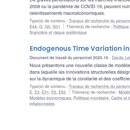
2008 ou la pandémie de COVID-19, peuvent nuire à
ralentissements macroéconomiques.
Type(s) de contenu
:
Travaux de recherche du person
E44
,
G
,
G0
,
G01
Thème(s) de recherche
:
Politiqu
financière et risque systémique
Endogenous Time Variation in
Document de travail du personnel 2020-16
Danilo Le
Nous présentons une nouvelle classe de modèles 
dans laquelle les innovations structurelles dési
sur la dynamique de la constante et des coefficie
Type(s) de contenu
:
Travaux de recherche du person
E
,
E3
,
E31
,
E5
,
E52
Thème(s) de recherche
:
Modèle
Modèles économiques
,
Politique monétaire
,
Cadre et t
inflationnistes