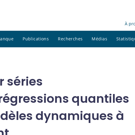
À pr
 banque
Publications
Recherches
Médias
Statisti
 séries
régressions quantiles
dèles dynamiques à
nt