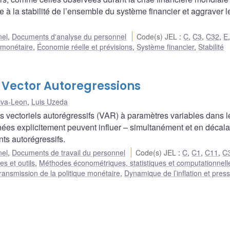
 la stabilité de l’ensemble du système financier et aggraver l
nel
,
Documents d'analyse du personnel
Code(s) JEL
:
C
,
C3
,
C32
,
E
e monétaire
,
Économie réelle et prévisions
,
Système financier
,
Stabilité
 Vector Autoregressions
iva-Leon
,
Luis Uzeda
vectoriels autorégressifs (VAR) à paramètres variables dans 
gnées explicitement peuvent influer – simultanément et en décal
nts autorégressifs.
nel
,
Documents de travail du personnel
Code(s) JEL
:
C
,
C1
,
C11
,
C
s et outils
,
Méthodes économétriques, statistiques et computationnell
ransmission de la politique monétaire
,
Dynamique de l’inflation et pres