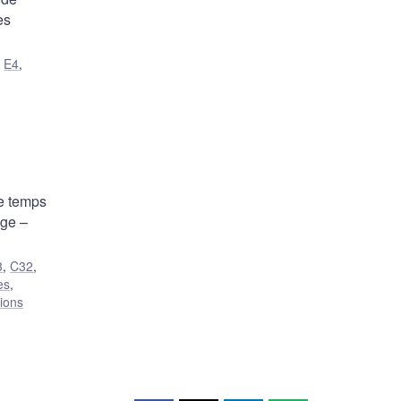
es
,
E4
,
le temps
age –
3
,
C32
,
es
,
sions