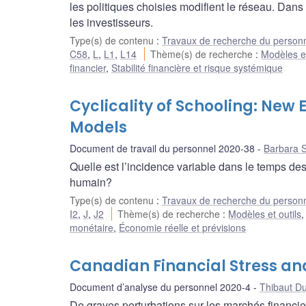
les politiques choisies modifient le réseau. Dan
les investisseurs.
Type(s) de contenu
:
Travaux de recherche du person
C58
,
L
,
L1
,
L14
Thème(s) de recherche
:
Modèles et
financier
,
Stabilité financière et risque systémique
Cyclicality of Schooling: Ne
Models
Document de travail du personnel 2020-38
Barbara 
Quelle est l’incidence variable dans le temps des
humain?
Type(s) de contenu
:
Travaux de recherche du person
I2
,
J
,
J2
Thème(s) de recherche
:
Modèles et outils
monétaire
,
Économie réelle et prévisions
Canadian Financial Stress a
Document d’analyse du personnel 2020-4
Thibaut D
De graves perturbations sur les marchés financie