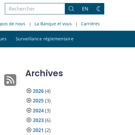
Rechercher
EN
Rechercher
Changez
dans
de
opos de nous
La Banque et vous
Carrières
le
thème
site
Rechercher
ques
Surveillance réglementaire
dans
le
site
Archives
2026
(4)
2025
(3)
2024
(3)
2023
(6)
2021
(2)