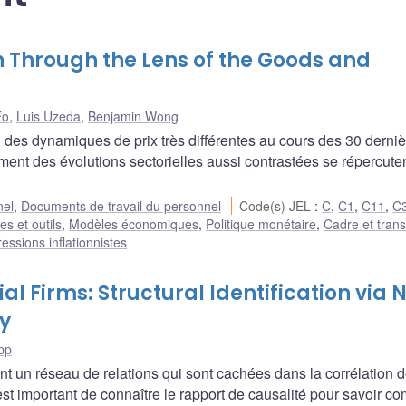
n Through the Lens of the Goods and
Eo
,
Luis Uzeda
,
Benjamin Wong
 des dynamiques de prix très différentes au cours des 30 derni
 des évolutions sectorielles aussi contrastées se répercuten
nel
,
Documents de travail du personnel
Code(s) JEL
:
C
,
C1
,
C11
,
C
s et outils
,
Modèles économiques
,
Politique monétaire
,
Cadre et tran
ressions inflationnistes
l Firms: Structural Identification via 
y
pp
t un réseau de relations qui sont cachées dans la corrélation 
 est important de connaître le rapport de causalité pour savoir 