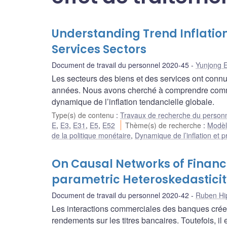
Understanding Trend Inflatio
Services Sectors
Document de travail du personnel 2020-45
Yunjong 
Les secteurs des biens et des services ont connu
années. Nous avons cherché à comprendre comment
dynamique de l’inflation tendancielle globale.
Type(s) de contenu
:
Travaux de recherche du person
E
,
E3
,
E31
,
E5
,
E52
Thème(s) de recherche
:
Modèle
de la politique monétaire
,
Dynamique de l’inflation et p
On Causal Networks of Financia
parametric Heteroskedasticit
Document de travail du personnel 2020-42
Ruben Hi
Les interactions commerciales des banques créen
rendements sur les titres bancaires. Toutefois, il