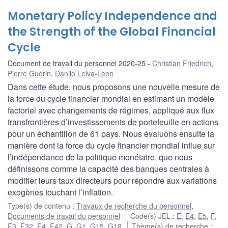
Monetary Policy Independence and
the Strength of the Global Financial
Cycle
Document de travail du personnel 2020-25
Christian Friedrich
,
Pierre Guérin
,
Danilo Leiva-Leon
Dans cette étude, nous proposons une nouvelle mesure de
la force du cycle financier mondial en estimant un modèle
factoriel avec changements de régimes, appliqué aux flux
transfrontières d’investissements de portefeuille en actions
pour un échantillon de 61 pays. Nous évaluons ensuite la
manière dont la force du cycle financier mondial influe sur
l’indépendance de la politique monétaire, que nous
définissons comme la capacité des banques centrales à
modifier leurs taux directeurs pour répondre aux variations
exogènes touchant l’inflation.
Type(s) de contenu
:
Travaux de recherche du personnel
,
Documents de travail du personnel
Code(s) JEL
:
E
,
E4
,
E5
,
F
,
F3
,
F32
,
F4
,
F42
,
G
,
G1
,
G15
,
G18
Thème(s) de recherche
: