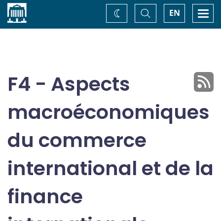
Accueil
Basculer
Togg
EN
Changez
la
navi
recherche
de
thème
F4 - Aspects
macroéconomiques
du commerce
international et de la
finance