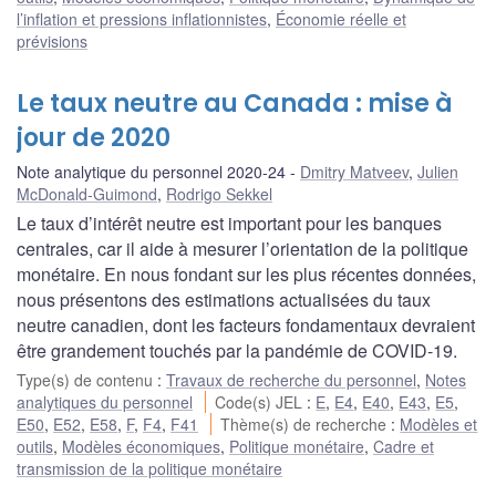
l’inflation et pressions inflationnistes
,
Économie réelle et
prévisions
Le taux neutre au Canada : mise à
jour de 2020
Note analytique du personnel 2020-24
Dmitry Matveev
,
Julien
McDonald-Guimond
,
Rodrigo Sekkel
Le taux d’intérêt neutre est important pour les banques
centrales, car il aide à mesurer l’orientation de la politique
monétaire. En nous fondant sur les plus récentes données,
nous présentons des estimations actualisées du taux
neutre canadien, dont les facteurs fondamentaux devraient
être grandement touchés par la pandémie de COVID-19.
Type(s) de contenu
:
Travaux de recherche du personnel
,
Notes
analytiques du personnel
Code(s) JEL
:
E
,
E4
,
E40
,
E43
,
E5
,
E50
,
E52
,
E58
,
F
,
F4
,
F41
Thème(s) de recherche
:
Modèles et
outils
,
Modèles économiques
,
Politique monétaire
,
Cadre et
transmission de la politique monétaire