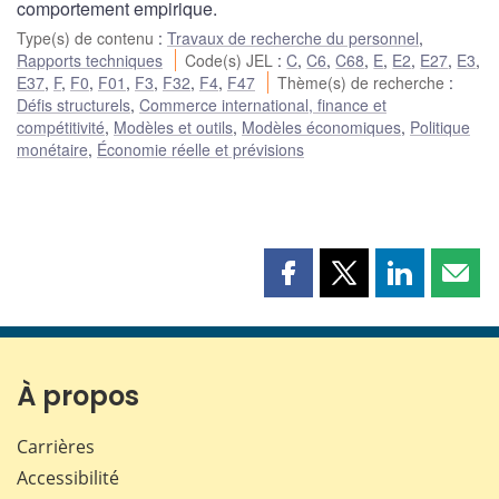
comportement empirique.
Type(s) de contenu
:
Travaux de recherche du personnel
,
Rapports techniques
Code(s) JEL
:
C
,
C6
,
C68
,
E
,
E2
,
E27
,
E3
,
E37
,
F
,
F0
,
F01
,
F3
,
F32
,
F4
,
F47
Thème(s) de recherche
:
Défis structurels
,
Commerce international, finance et
compétitivité
,
Modèles et outils
,
Modèles économiques
,
Politique
monétaire
,
Économie réelle et prévisions
Partager
Partager
Partager
Part
cette
cette
cette
cette
page
page
page
page
sur
sur
sur
par
Facebook
X
LinkedIn
courr
À propos
Carrières
Accessibilité