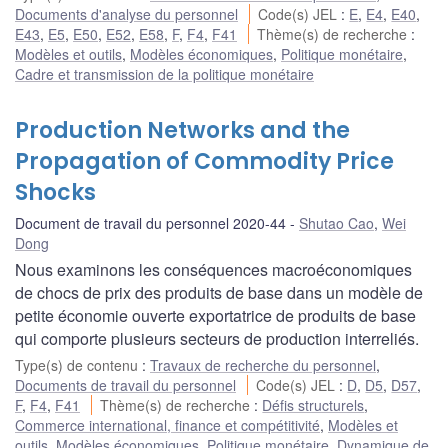
Documents d'analyse du personnel
Code(s) JEL
:
E
,
E4
,
E40
,
E43
,
E5
,
E50
,
E52
,
E58
,
F
,
F4
,
F41
Thème(s) de recherche
:
Modèles et outils
,
Modèles économiques
,
Politique monétaire
,
Cadre et transmission de la politique monétaire
Production Networks and the
Propagation of Commodity Price
Shocks
Document de travail du personnel 2020-44
Shutao Cao
,
Wei
Dong
Nous examinons les conséquences macroéconomiques
de chocs de prix des produits de base dans un modèle de
petite économie ouverte exportatrice de produits de base
qui comporte plusieurs secteurs de production interreliés.
Type(s) de contenu
:
Travaux de recherche du personnel
,
Documents de travail du personnel
Code(s) JEL
:
D
,
D5
,
D57
,
F
,
F4
,
F41
Thème(s) de recherche
:
Défis structurels
,
Commerce international, finance et compétitivité
,
Modèles et
outils
,
Modèles économiques
,
Politique monétaire
,
Dynamique de