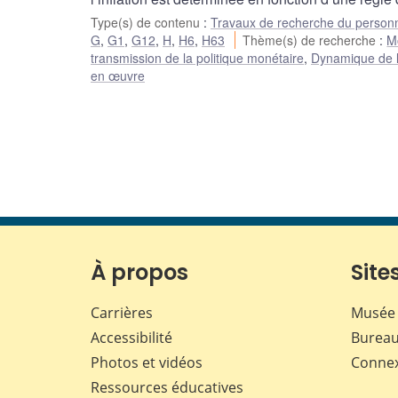
Type(s) de contenu
:
Travaux de recherche du person
G
,
G1
,
G12
,
H
,
H6
,
H63
Thème(s) de recherche
:
Mo
transmission de la politique monétaire
,
Dynamique de l’i
en œuvre
À propos
Sites
Carrières
Musée 
Accessibilité
Bureau
Photos et vidéos
Conne
Ressources éducatives