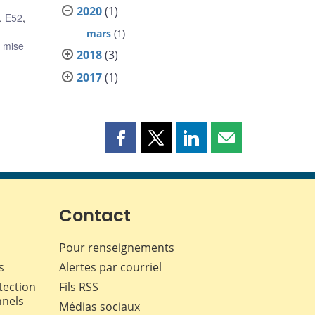
2020
(1)
,
E52
,
mars
(1)
t mise
2018
(3)
2017
(1)
Partager
Partager
Partager
Partager
cette
cette
cette
cette
page
page
page
page
sur
sur
sur
par
Facebook
X
LinkedIn
courriel
Contact
Pour renseignements
s
Alertes par courriel
tection
Fils RSS
nnels
Médias sociaux