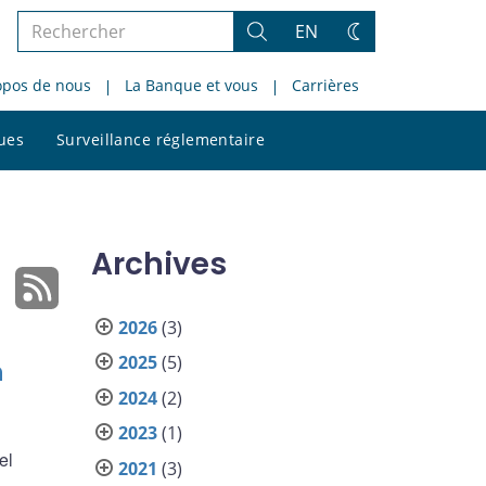
Rechercher
EN
Rechercher
Changez
dans
de
opos de nous
La Banque et vous
Carrières
le
thème
site
Rechercher
ques
Surveillance réglementaire
dans
le
site
Archives
2026
(3)
2025
(5)
n
2024
(2)
2023
(1)
el
2021
(3)