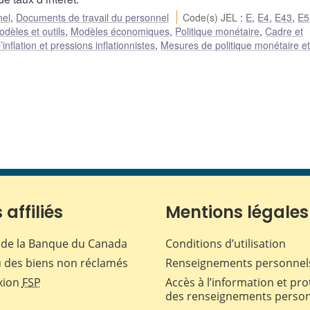
nel
,
Documents de travail du personnel
Code(s) JEL
:
E
,
E4
,
E43
,
E5
dèles et outils
,
Modèles économiques
,
Politique monétaire
,
Cadre et
nflation et pressions inflationnistes
,
Mesures de politique monétaire e
 affiliés
Mentions légales
de la Banque du Canada
Conditions d’utilisation
 des biens non réclamés
Renseignements personnel
xion
FSP
Accès à l’information et pro
des renseignements perso