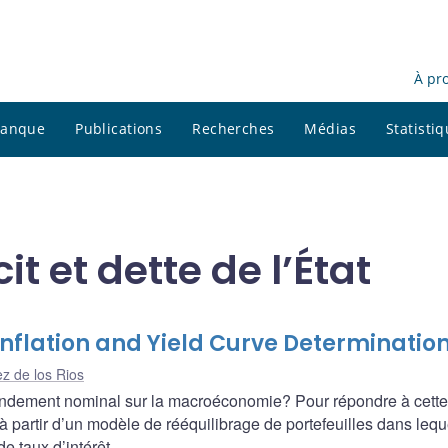
À pr
 banque
Publications
Recherches
Médias
Statisti
it et dette de l’État
Inflation and Yield Curve Determinatio
ez de los Rios
 à rendement nominal sur la macroéconomie? Pour répondre à cette
 partir d’un modèle de rééquilibrage de portefeuilles dans lequ
de taux d’intérêt.