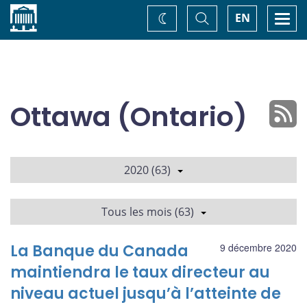
Accueil
Basculer
Togg
EN
Changez
la
navi
recherche
de
thème
Ottawa (Ontario)
2020 (63)
Tous les mois (63)
La Banque du Canada
9 décembre 2020
maintiendra le taux directeur au
niveau actuel jusqu’à l’atteinte de