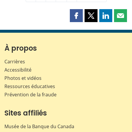
Partager
Partager
Partager
Part
cette
cette
cette
cette
page
page
page
page
sur
sur
sur
par
Facebook
X
LinkedIn
courr
À propos
Carrières
Accessibilité
Photos et vidéos
Ressources éducatives
Prévention de la fraude
Sites affiliés
Musée de la Banque du Canada