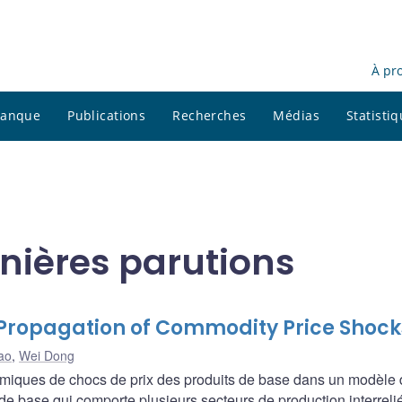
À pr
 banque
Publications
Recherches
Médias
Statisti
nières parutions
 Propagation of Commodity Price Shock
ao
,
Wei Dong
ques de chocs de prix des produits de base dans un modèle 
de base qui comporte plusieurs secteurs de production interreli