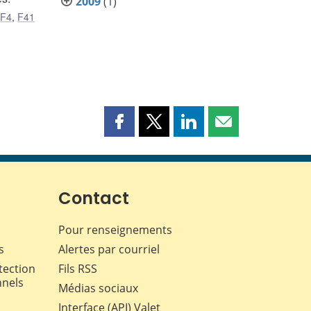
2009
(1)
,
F4
,
F41
Partager
Partager
Partager
Partager
cette
cette
cette
cette
page
page
page
page
sur
sur
sur
par
Facebook
X
LinkedIn
courriel
Contact
Pour renseignements
s
Alertes par courriel
tection
Fils RSS
nnels
Médias sociaux
Interface (API) Valet