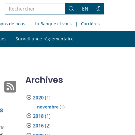
Rechercher
EN
Rechercher
Changez
dans
de
opos de nous
La Banque et vous
Carrières
le
thème
site
Rechercher
ques
Surveillance réglementaire
dans
le
site
Archives
2020
(1)
novembre
(1)
s
2018
(1)
2016
(2)
de
és.