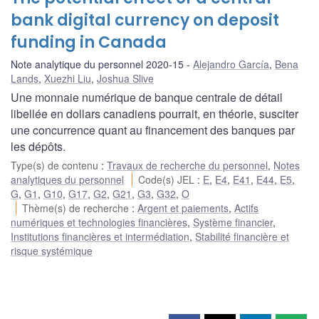
bank digital currency on deposit
funding in Canada
Note analytique du personnel 2020-15
Alejandro García
,
Bena
Lands
,
Xuezhi Liu
,
Joshua Slive
Une monnaie numérique de banque centrale de détail
libellée en dollars canadiens pourrait, en théorie, susciter
une concurrence quant au financement des banques par
les dépôts.
Type(s) de contenu
:
Travaux de recherche du personnel
,
Notes
analytiques du personnel
Code(s) JEL
:
E
,
E4
,
E41
,
E44
,
E5
,
G
,
G1
,
G10
,
G17
,
G2
,
G21
,
G3
,
G32
,
O
Thème(s) de recherche
:
Argent et paiements
,
Actifs
numériques et technologies financières
,
Système financier
,
Institutions financières et intermédiation
,
Stabilité financière et
risque systémique