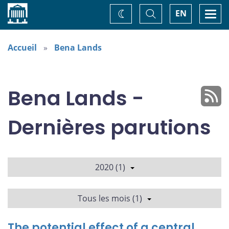
Accueil
Basculer
Togg
EN
Changez
la
navi
recherche
de
thème
Accueil
Bena Lands
Bena Lands -
Dernières parutions
2020 (1)
Tous les mois (1)
The potential effect of a central