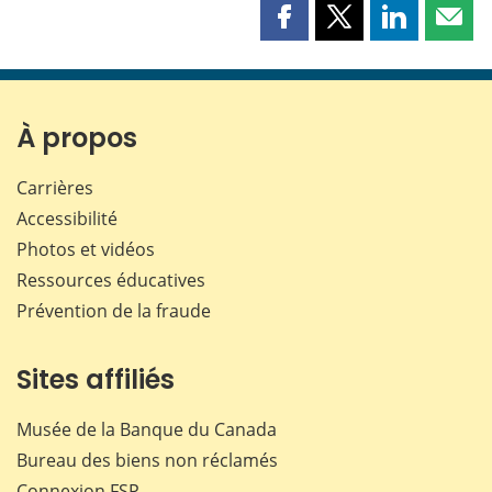
Partager
Partager
Partager
Part
cette
cette
cette
cette
page
page
page
page
sur
sur
sur
par
Facebook
X
LinkedIn
courr
À propos
Carrières
Accessibilité
Photos et vidéos
Ressources éducatives
Prévention de la fraude
Sites affiliés
Musée de la Banque du Canada
Bureau des biens non réclamés
Connexion
FSP