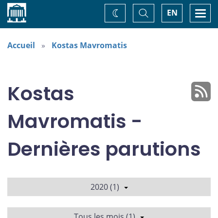
Accueil
Basculer
Togg
EN
Changez
la
navi
recherche
de
thème
Accueil
Kostas Mavromatis
Kostas
Mavromatis -
Dernières parutions
2020 (1)
Tous les mois (1)