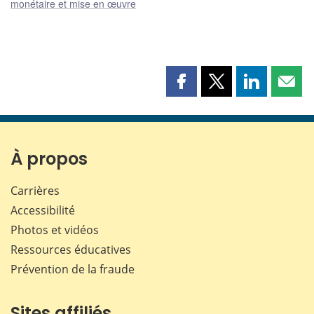
monétaire et mise en œuvre
Partager
Partager
Partager
Part
cette
cette
cette
cette
page
page
page
page
sur
sur
sur
par
Facebook
X
LinkedIn
courr
À propos
Carrières
Accessibilité
Photos et vidéos
Ressources éducatives
Prévention de la fraude
Sites affiliés