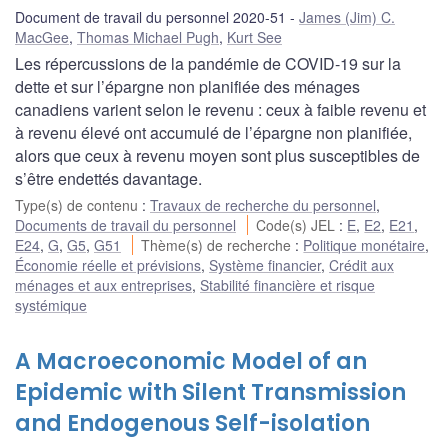
Document de travail du personnel 2020-51
James (Jim) C.
MacGee
,
Thomas Michael Pugh
,
Kurt See
Les répercussions de la pandémie de COVID-19 sur la
dette et sur l’épargne non planifiée des ménages
canadiens varient selon le revenu : ceux à faible revenu et
à revenu élevé ont accumulé de l’épargne non planifiée,
alors que ceux à revenu moyen sont plus susceptibles de
s’être endettés davantage.
Type(s) de contenu
:
Travaux de recherche du personnel
,
Documents de travail du personnel
Code(s) JEL
:
E
,
E2
,
E21
,
E24
,
G
,
G5
,
G51
Thème(s) de recherche
:
Politique monétaire
,
Économie réelle et prévisions
,
Système financier
,
Crédit aux
ménages et aux entreprises
,
Stabilité financière et risque
systémique
A Macroeconomic Model of an
Epidemic with Silent Transmission
and Endogenous Self-isolation