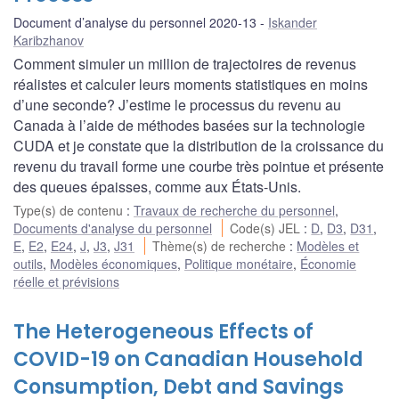
Document d’analyse du personnel 2020-13
Iskander
Karibzhanov
Comment simuler un million de trajectoires de revenus
réalistes et calculer leurs moments statistiques en moins
d’une seconde? J’estime le processus du revenu au
Canada à l’aide de méthodes basées sur la technologie
CUDA et je constate que la distribution de la croissance du
revenu du travail forme une courbe très pointue et présente
des queues épaisses, comme aux États-Unis.
Type(s) de contenu
:
Travaux de recherche du personnel
,
Documents d'analyse du personnel
Code(s) JEL
:
D
,
D3
,
D31
,
E
,
E2
,
E24
,
J
,
J3
,
J31
Thème(s) de recherche
:
Modèles et
outils
,
Modèles économiques
,
Politique monétaire
,
Économie
réelle et prévisions
The Heterogeneous Effects of
COVID-19 on Canadian Household
Consumption, Debt and Savings