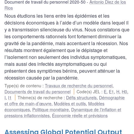
Document de travail du personnel 2020-50
Antonio Diez de los
Rios
Nous étudions les liens entre les épidémies et les
décisions économiques à l’aide d’un modèle dans lequel il
y a transmission silencieuse du virus. Nous constatons que
les comportements rationnels font fortement diminuer la
gravité de la pandémie, mais accentuent la récession. Nos
résultats montrent également que le dépistage et
l’isolement non seulement des individus symptomatiques,
mais aussi des infectés asymptomatiques ou qui
présentent des symptômes bénins, peuvent atténuer la
récession causée par la pandémie.
Type(s) de contenu
:
Travaux de recherche du personnel
,
Documents de travail du personnel
Code(s) JEL
:
E
,
E1
,
H
,
H0
,
I
,
I1
Thème(s) de recherche
:
Défis structurels
,
Démographie
et offre de main-d’œuvre
,
Modèles et outils
,
Modèles
économiques
,
Politique monétaire
,
Dynamique de l’inflation et
pressions inflationnistes
,
Économie réelle et prévisions
Assessing Global Potential Output