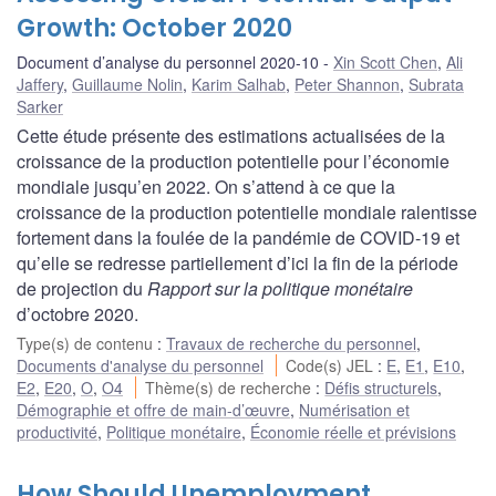
Growth: October 2020
Document d’analyse du personnel 2020-10
Xin Scott Chen
,
Ali
Jaffery
,
Guillaume Nolin
,
Karim Salhab
,
Peter Shannon
,
Subrata
Sarker
Cette étude présente des estimations actualisées de la
croissance de la production potentielle pour l’économie
mondiale jusqu’en 2022. On s’attend à ce que la
croissance de la production potentielle mondiale ralentisse
fortement dans la foulée de la pandémie de COVID-19 et
qu’elle se redresse partiellement d’ici la fin de la période
de projection du
Rapport sur la politique monétaire
d’octobre 2020.
Type(s) de contenu
:
Travaux de recherche du personnel
,
Documents d'analyse du personnel
Code(s) JEL
:
E
,
E1
,
E10
,
E2
,
E20
,
O
,
O4
Thème(s) de recherche
:
Défis structurels
,
Démographie et offre de main-d’œuvre
,
Numérisation et
productivité
,
Politique monétaire
,
Économie réelle et prévisions
How Should Unemployment