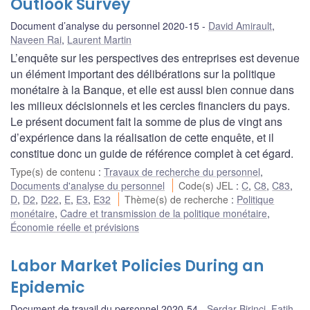
Outlook Survey
Document d’analyse du personnel 2020-15
David Amirault
,
Naveen Rai
,
Laurent Martin
L’enquête sur les perspectives des entreprises est devenue
un élément important des délibérations sur la politique
monétaire à la Banque, et elle est aussi bien connue dans
les milieux décisionnels et les cercles financiers du pays.
Le présent document fait la somme de plus de vingt ans
d’expérience dans la réalisation de cette enquête, et il
constitue donc un guide de référence complet à cet égard.
Type(s) de contenu
:
Travaux de recherche du personnel
,
Documents d'analyse du personnel
Code(s) JEL
:
C
,
C8
,
C83
,
D
,
D2
,
D22
,
E
,
E3
,
E32
Thème(s) de recherche
:
Politique
monétaire
,
Cadre et transmission de la politique monétaire
,
Économie réelle et prévisions
Labor Market Policies During an
Epidemic
Document de travail du personnel 2020-54
Serdar Birinci
,
Fatih