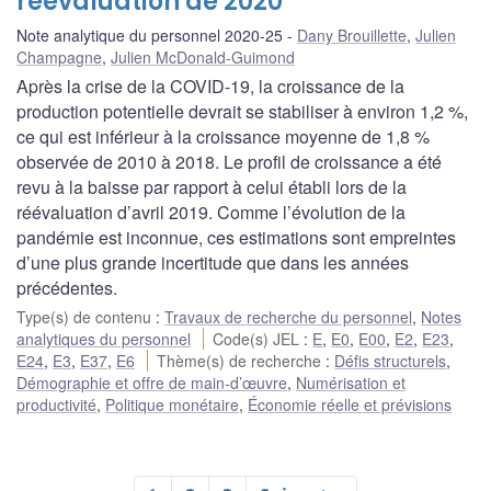
réévaluation de 2020
Note analytique du personnel 2020-25
Dany Brouillette
,
Julien
Champagne
,
Julien McDonald-Guimond
Après la crise de la COVID-19, la croissance de la
production potentielle devrait se stabiliser à environ 1,2 %,
ce qui est inférieur à la croissance moyenne de 1,8 %
observée de 2010 à 2018. Le profil de croissance a été
revu à la baisse par rapport à celui établi lors de la
réévaluation d’avril 2019. Comme l’évolution de la
pandémie est inconnue, ces estimations sont empreintes
d’une plus grande incertitude que dans les années
précédentes.
Type(s) de contenu
:
Travaux de recherche du personnel
,
Notes
analytiques du personnel
Code(s) JEL
:
E
,
E0
,
E00
,
E2
,
E23
,
E24
,
E3
,
E37
,
E6
Thème(s) de recherche
:
Défis structurels
,
Démographie et offre de main-d’œuvre
,
Numérisation et
productivité
,
Politique monétaire
,
Économie réelle et prévisions