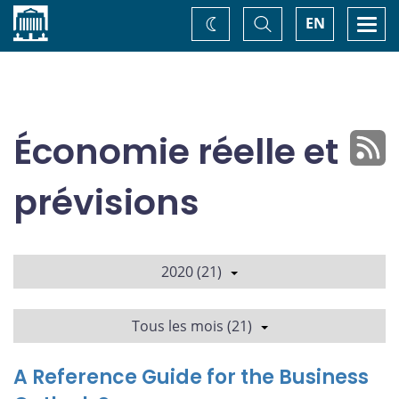
Accueil
Basculer
Togg
EN
Changez
la
navi
recherche
de
thème
Économie réelle et
prévisions
2020 (21)
Tous les mois (21)
A Reference Guide for the Business