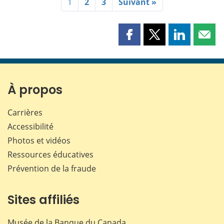
1
2
3
Suivant »
Partager
Partager
Partager
Part
cette
cette
cette
cette
page
page
page
page
sur
sur
sur
par
Facebook
X
LinkedIn
courr
À propos
Carrières
Accessibilité
Photos et vidéos
Ressources éducatives
Prévention de la fraude
Sites affiliés
Musée de la Banque du Canada