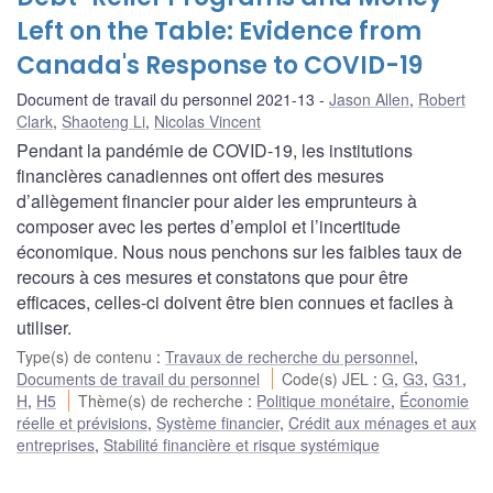
Left on the Table: Evidence from
Canada's Response to COVID-19
Document de travail du personnel 2021-13
Jason Allen
,
Robert
Clark
,
Shaoteng Li
,
Nicolas Vincent
Pendant la pandémie de COVID-19, les institutions
financières canadiennes ont offert des mesures
d’allègement financier pour aider les emprunteurs à
composer avec les pertes d’emploi et l’incertitude
économique. Nous nous penchons sur les faibles taux de
recours à ces mesures et constatons que pour être
efficaces, celles-ci doivent être bien connues et faciles à
utiliser.
Type(s) de contenu
:
Travaux de recherche du personnel
,
Documents de travail du personnel
Code(s) JEL
:
G
,
G3
,
G31
,
H
,
H5
Thème(s) de recherche
:
Politique monétaire
,
Économie
réelle et prévisions
,
Système financier
,
Crédit aux ménages et aux
entreprises
,
Stabilité financière et risque systémique