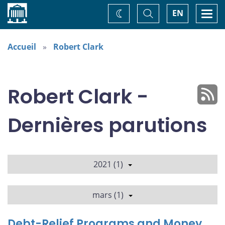
Accueil
Basculer
Togg
EN
Changez
la
navi
recherche
de
thème
Accueil
Robert Clark
Robert Clark -
Dernières parutions
2021 (1)
mars (1)
Debt-Relief Programs and Money