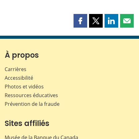
Partager
Partager
Partager
Part
cette
cette
cette
cette
page
page
page
page
sur
sur
sur
par
Facebook
X
LinkedIn
courr
À propos
Carrières
Accessibilité
Photos et vidéos
Ressources éducatives
Prévention de la fraude
Sites affiliés
Musée de la Banque du Canada