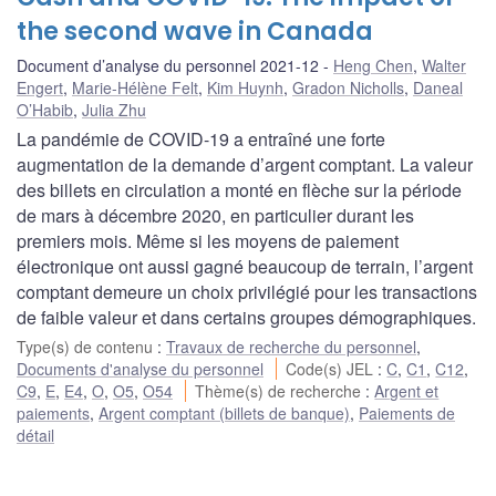
the second wave in Canada
Document d’analyse du personnel 2021-12
Heng Chen
,
Walter
Engert
,
Marie-Hélène Felt
,
Kim Huynh
,
Gradon Nicholls
,
Daneal
O’Habib
,
Julia Zhu
La pandémie de COVID-19 a entraîné une forte
augmentation de la demande d’argent comptant. La valeur
des billets en circulation a monté en flèche sur la période
de mars à décembre 2020, en particulier durant les
premiers mois. Même si les moyens de paiement
électronique ont aussi gagné beaucoup de terrain, l’argent
comptant demeure un choix privilégié pour les transactions
de faible valeur et dans certains groupes démographiques.
Type(s) de contenu
:
Travaux de recherche du personnel
,
Documents d'analyse du personnel
Code(s) JEL
:
C
,
C1
,
C12
,
C9
,
E
,
E4
,
O
,
O5
,
O54
Thème(s) de recherche
:
Argent et
paiements
,
Argent comptant (billets de banque)
,
Paiements de
détail