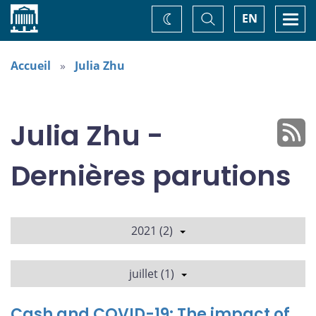
Accueil
Basculer
Togg
EN
Changez
la
navi
recherche
de
thème
Accueil
Julia Zhu
Julia Zhu -
Dernières parutions
2021 (2)
juillet (1)
Cash and COVID-19: The impact of