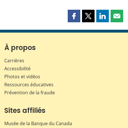
Partager
Partager
Partager
Part
cette
cette
cette
cette
page
page
page
page
sur
sur
sur
par
Facebook
X
LinkedIn
courr
À propos
Carrières
Accessibilité
Photos et vidéos
Ressources éducatives
Prévention de la fraude
Sites affiliés
Musée de la Banque du Canada