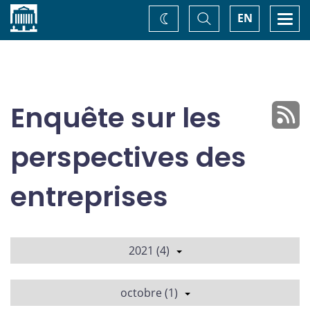
Accueil
Basculer
Togg
EN
Changez
la
navi
recherche
de
thème
Enquête sur les
perspectives des
entreprises
2021 (4)
octobre (1)