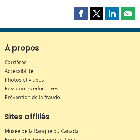
Partager
Partager
Partager
Part
cette
cette
cette
cette
page
page
page
page
sur
sur
sur
par
Facebook
X
LinkedIn
courr
À propos
Carrières
Accessibilité
Photos et vidéos
Ressources éducatives
Prévention de la fraude
Sites affiliés
Musée de la Banque du Canada
Bureau des biens non réclamés