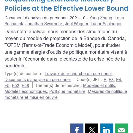
Policies at the Effective Lower Bound
Document d’analyse du personnel 2021-10
Yang Zhang
,
Lena
Suchanek
,
Jonathan Swarbrick
,
Joel Wagner
,
Tudor Schlanger
Dans notre analyse, nous menons des simulations au
moyen du modèle de projection de la Banque du Canada,
TOTEM (Terms-of-Trade Economic Model), pour étudier
une gamme élargie d’outils de politique monétaire visant à
soutenir l’économie dans le contexte de la crise née de la
pandémie.
Type(s) de contenu
:
Travaux de recherche du personnel
,
Documents d'analyse du personnel
Code(s) JEL
:
E
,
E3
,
E4
,
E5
,
E52
,
E58
Thème(s) de recherche
:
Modèles et outils
,
Modèles économiques
,
Politique monétaire
,
Mesures de politique
monétaire et mise en œuvre
Partager
Partager
Partager
Part