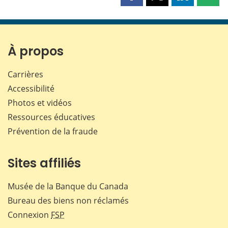
cette
cette
cette
cette
page
page
page
page
sur
sur
sur
par
Facebook
X
LinkedIn
courr
À propos
Carrières
Accessibilité
Photos et vidéos
Ressources éducatives
Prévention de la fraude
Sites affiliés
Musée de la Banque du Canada
Bureau des biens non réclamés
Connexion
FSP