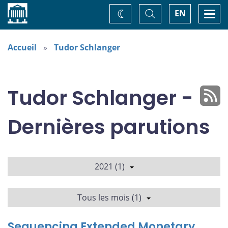
Accueil
Basculer
Togg
EN
Changez
la
navi
recherche
de
thème
Accueil
Tudor Schlanger
Tudor Schlanger -
Dernières parutions
2021 (1)
Tous les mois (1)
Sequencing Extended Monetary