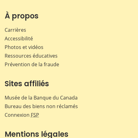
sur
sur
sur
par
Facebook
X
LinkedIn
courr
À propos
Carrières
Accessibilité
Photos et vidéos
Ressources éducatives
Prévention de la fraude
Sites affiliés
Musée de la Banque du Canada
Bureau des biens non réclamés
Connexion
FSP
Mentions légales