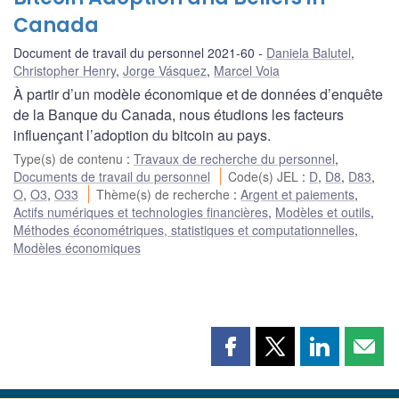
Canada
Document de travail du personnel 2021-60
Daniela Balutel
,
Christopher Henry
,
Jorge Vásquez
,
Marcel Voia
À partir d’un modèle économique et de données d’enquête
de la Banque du Canada, nous étudions les facteurs
influençant l’adoption du bitcoin au pays.
Type(s) de contenu
:
Travaux de recherche du personnel
,
Documents de travail du personnel
Code(s) JEL
:
D
,
D8
,
D83
,
O
,
O3
,
O33
Thème(s) de recherche
:
Argent et paiements
,
Actifs numériques et technologies financières
,
Modèles et outils
,
Méthodes économétriques, statistiques et computationnelles
,
Modèles économiques
Partager
Partager
Partager
Part
cette
cette
cette
cette
page
page
page
page