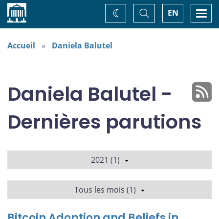
Accueil
Basculer
Togg
EN
Changez
la
navi
recherche
de
thème
Accueil
Daniela Balutel
Daniela Balutel -
Dernières parutions
2021 (1)
Tous les mois (1)
Bitcoin Adoption and Beliefs in