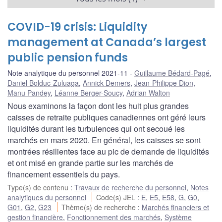
COVID-19 crisis: Liquidity
management at Canada’s largest
public pension funds
Note analytique du personnel 2021-11
Guillaume Bédard-Pagé
,
Daniel Bolduc-Zuluaga
,
Annick Demers
,
Jean-Philippe Dion
,
Manu Pandey
,
Léanne Berger-Soucy
,
Adrian Walton
Nous examinons la façon dont les huit plus grandes
caisses de retraite publiques canadiennes ont géré leurs
liquidités durant les turbulences qui ont secoué les
marchés en mars 2020. En général, les caisses se sont
montrées résilientes face au pic de demande de liquidités
et ont misé en grande partie sur les marchés de
financement essentiels du pays.
Type(s) de contenu
:
Travaux de recherche du personnel
,
Notes
analytiques du personnel
Code(s) JEL
:
E
,
E5
,
E58
,
G
,
G0
,
G01
,
G2
,
G23
Thème(s) de recherche
:
Marchés financiers et
gestion financière
,
Fonctionnement des marchés
,
Système