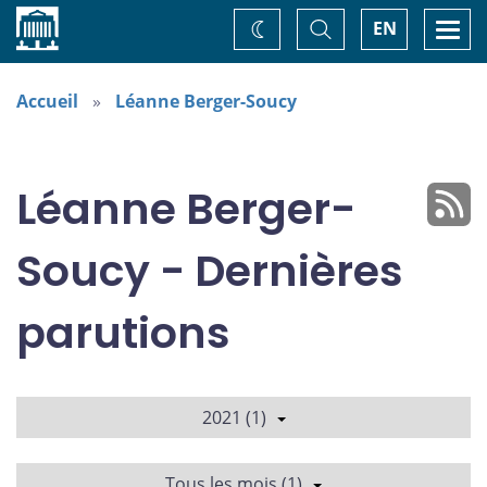
Accueil
Basculer
Togg
EN
Changez
la
navi
recherche
de
thème
Accueil
Léanne Berger-Soucy
Léanne Berger-
Soucy - Dernières
parutions
2021 (1)
Tous les mois (1)