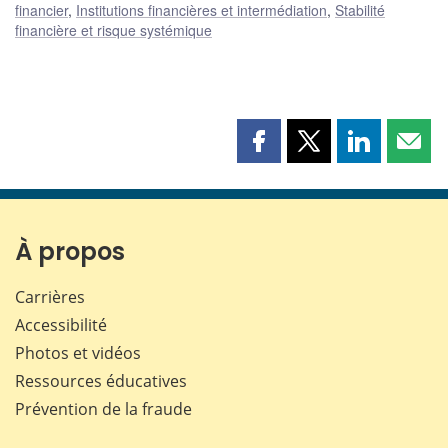
financier
,
Institutions financières et intermédiation
,
Stabilité
financière et risque systémique
Partager
Partager
Partager
Part
cette
cette
cette
cette
page
page
page
page
sur
sur
sur
par
Facebook
X
LinkedIn
courr
À propos
Carrières
Accessibilité
Photos et vidéos
Ressources éducatives
Prévention de la fraude