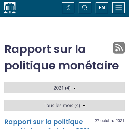
Accueil
Basculer
Togg
EN
Changez
la
navi
recherche
de
thème
Rapport sur la
politique monétaire
2021 (4)
Tous les mois (4)
Rapport sur la politique
27 octobre 2021