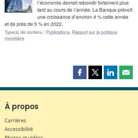
l’économie devrait rebondir fortement plus
tard au cours de l’année. La Banque prévoit
une croissance d’environ 4 % cette année
et de près de 5 % en 2022.
Type(s) de contenu
:
Publications
,
Rapport sur la politique
monétaire
Partager
Partager
Partager
Part
cette
cette
cette
cette
page
page
page
page
sur
sur
sur
par
Facebook
X
LinkedIn
courr
À propos
Carrières
Accessibilité
Photos et vidéos