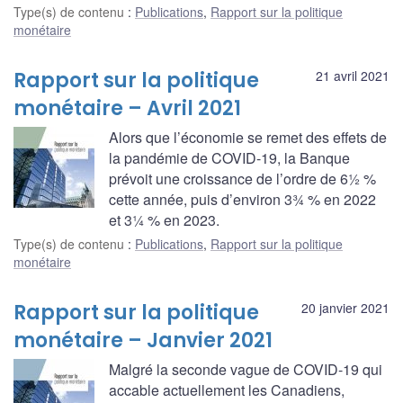
Type(s) de contenu
:
Publications
,
Rapport sur la politique
monétaire
Rapport sur la politique
21 avril 2021
monétaire – Avril 2021
Alors que l’économie se remet des effets de
la pandémie de COVID-19, la Banque
prévoit une croissance de l’ordre de 6½ %
cette année, puis d’environ 3¾ % en 2022
et 3¼ % en 2023.
Type(s) de contenu
:
Publications
,
Rapport sur la politique
monétaire
Rapport sur la politique
20 janvier 2021
monétaire – Janvier 2021
Malgré la seconde vague de COVID-19 qui
accable actuellement les Canadiens,