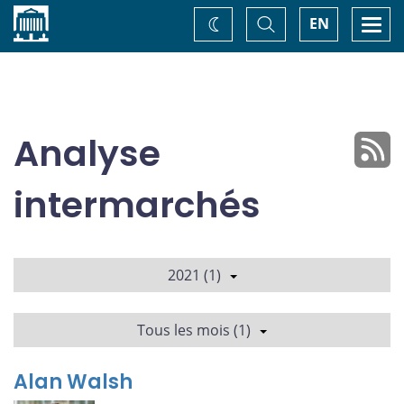
Accueil
Basculer
Togg
EN
Changez
la
navi
recherche
de
thème
Analyse
intermarchés
2021 (1)
Tous les mois (1)
Alan Walsh