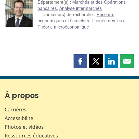
Département(s)
:
Marchés et des Opérations
bancaires
,
Analyse intermarchés
Domaine(s) de recherche
:
Réseaux
économiques et financiers
,
Théorie des jeux
,
Théorie microéconomique
Partager
Partager
Partager
Part
cette
cette
cette
cette
page
page
page
page
sur
sur
sur
par
Facebook
X
LinkedIn
courr
À propos
Carrières
Accessibilité
Photos et vidéos
Ressources éducatives