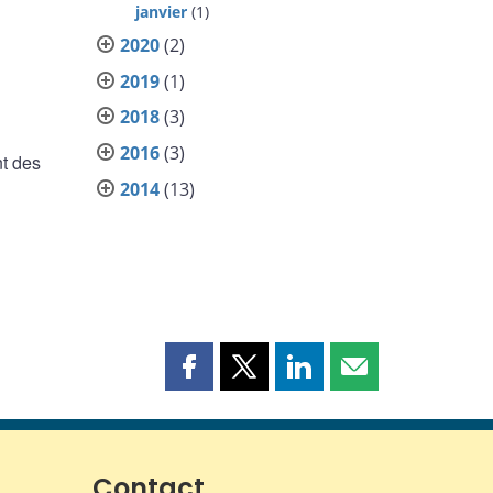
janvier
(1)
2020
(2)
2019
(1)
2018
(3)
2016
(3)
nt des
2014
(13)
Partager
Partager
Partager
Partager
cette
cette
cette
cette
page
page
page
page
sur
sur
sur
par
Facebook
X
LinkedIn
courriel
Contact