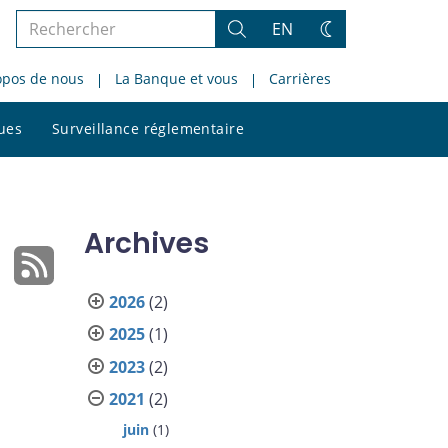
Rechercher
EN
Rechercher
Changez
dans
de
opos de nous
La Banque et vous
Carrières
le
thème
site
Rechercher
ques
Surveillance réglementaire
dans
le
site
Archives
2026
(2)
2025
(1)
2023
(2)
2021
(2)
juin
(1)