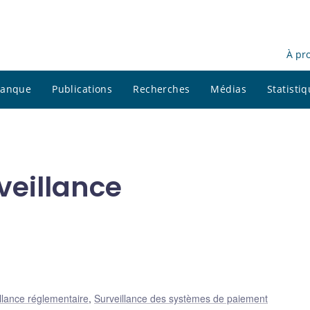
À pr
 banque
Publications
Recherches
Médias
Statisti
veillance
llance réglementaire
,
Surveillance des systèmes de paiement