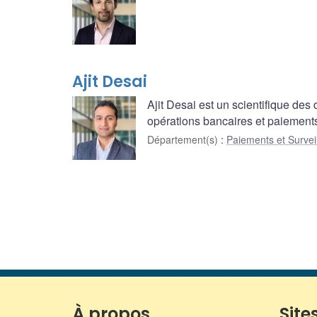
Ajit Desai
Ajit Desai est un scientifique de
opérations bancaires et paiemen
Département(s)
:
Paiements et Survei
À propos
Sites