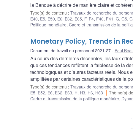
la Banque à décrire de manière claire et cohérent
Type(s) de contenu
:
Travaux de recherche du person
E40
,
E5
,
E50
,
E6
,
E62
,
E65
,
F
,
F4
,
F40
,
F41
,
G
,
G5
,
G
Politique monétaire
,
Cadre et transmission de la polit
Monetary Policy, Trends in R
Document de travail du personnel 2021-27
Paul Bea
Au cours des dernières décennies, les taux d’intér
que ces tendances reflètent la faiblesse de la d
technologiques et d’autres facteurs réels. Nous 
amplifiées par certaines caractéristiques de la po
Type(s) de contenu
:
Travaux de recherche du person
E5
,
E52
,
E6
,
E62
,
E63
,
H
,
H3
,
H6
,
H63
Thème(s) d
Cadre et transmission de la politique monétaire
,
Dynami