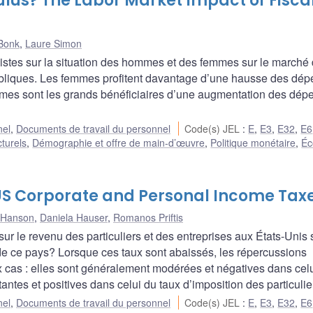
lus? The Labor Market Impact of Fisca
 Bonk
,
Laure Simon
nistes sur la situation des hommes et des femmes sur le marché
publiques. Les femmes profitent davantage d’une hausse des dé
ommes sont les grands bénéficiaires d’une augmentation des dép
nel
,
Documents de travail du personnel
Code(s) JEL
:
E
,
E3
,
E32
,
E6
cturels
,
Démographie et offre de main-d’œuvre
,
Politique monétaire
,
Éc
f US Corporate and Personal Income Tax
 Hanson
,
Daniela Hauser
,
Romanos Priftis
 le revenu des particuliers et des entreprises aux États-Unis 
de ce pays? Lorsque ces taux sont abaissés, les répercussions
 cas : elles sont généralement modérées et négatives dans cel
antes et positives dans celui du taux d’imposition des particulie
nel
,
Documents de travail du personnel
Code(s) JEL
:
E
,
E3
,
E32
,
E6