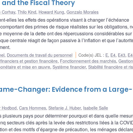
 and the Fiscal Theory
e Corhay
,
Thilo Kind
,
Howard Kung
,
Gonzalo Morales
ent-elles les effets des opérations visant à changer l’échéance
omportant des primes de risque réalistes sur les obligations, 
e moyenne de la dette ont des répercussions considérables sur
que centrale réagit de façon passive à l’inflation et que l’autorit
ment.
nel
,
Documents de travail du personnel
Code(s) JEL
:
E
,
E4
,
E43
,
E4
inanciers et gestion financière
,
Fonctionnement des marchés
,
Gestio
monétaire et mise en œuvre
,
Système financier
,
Stabilité financière et r
ame-Changer: Evidence from a Large-
r Hodbod
,
Cars Hommes
,
Stefanie J. Huber
,
Isabelle Salle
plusieurs pays pour déterminer pourquoi et dans quelle mesur
 secteurs clés après la levée des restrictions liées à la COVI
ction et des motifs d’épargne de précaution, les ménages déclar