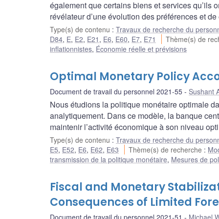
également que certains biens et services qu’ils
révélateur d’une évolution des préférences et d
Type(s) de contenu
:
Travaux de recherche du person
D84
,
E
,
E2
,
E21
,
E6
,
E60
,
E7
,
E71
Thème(s) de re
inflationnistes
,
Économie réelle et prévisions
Optimal Monetary Policy Acc
Document de travail du personnel 2021-55
Sushant 
Nous étudions la politique monétaire optimale 
analytiquement. Dans ce modèle, la banque centra
maintenir l’activité économique à son niveau optima
Type(s) de contenu
:
Travaux de recherche du person
E5
,
E52
,
E6
,
E62
,
E63
Thème(s) de recherche
:
Mod
transmission de la politique monétaire
,
Mesures de pol
Fiscal and Monetary Stabilizat
Consequences of Limited Fore
Document de travail du personnel 2021-51
Michael 