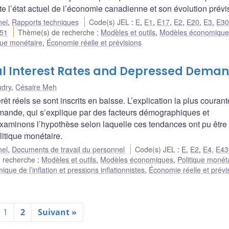
e l’état actuel de l’économie canadienne et son évolution prévis
nel
,
Rapports techniques
Code(s) JEL
:
E
,
E1
,
E17
,
E2
,
E20
,
E3
,
E3
51
Thème(s) de recherche
:
Modèles et outils
,
Modèles économique
ique monétaire
,
Économie réelle et prévisions
eal Interest Rates and Depressed Dema
udry
,
Césaire Meh
êt réels se sont inscrits en baisse. L’explication la plus courant
emande, qui s’explique par des facteurs démographiques et
examinons l’hypothèse selon laquelle ces tendances ont pu être
litique monétaire.
nel
,
Documents de travail du personnel
Code(s) JEL
:
E
,
E2
,
E4
,
E43
e recherche
:
Modèles et outils
,
Modèles économiques
,
Politique monét
que de l’inflation et pressions inflationnistes
,
Économie réelle et prévi
1
2
Suivant »