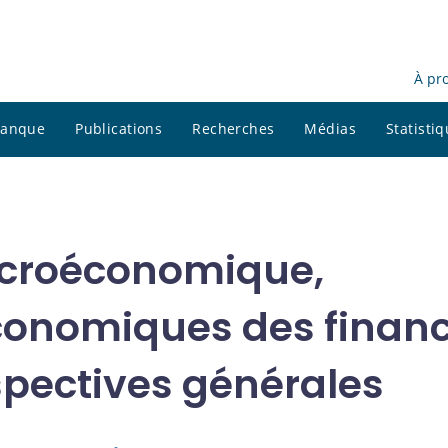
À pr
 banque
Publications
Recherches
Médias
Statisti
acroéconomique,
onomiques des finan
spectives générales