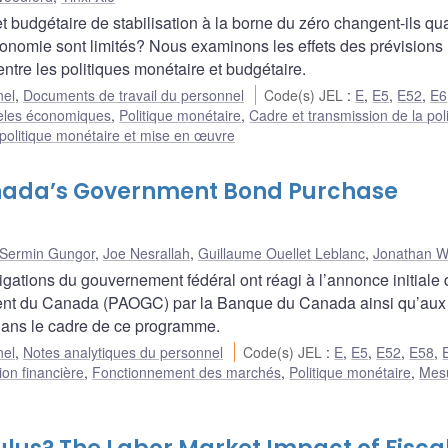
t budgétaire de stabilisation à la borne du zéro changent-ils qu
conomie sont limités? Nous examinons les effets des prévisions
n entre les politiques monétaire et budgétaire.
nel
,
Documents de travail du personnel
Code(s) JEL
:
E
,
E5
,
E52
,
E6
les économiques
,
Politique monétaire
,
Cadre et transmission de la pol
politique monétaire et mise en œuvre
anada’s Government Bond Purchase
Sermin Gungor
,
Joe Nesrallah
,
Guillaume Ouellet Leblanc
,
Jonathan W
tions du gouvernement fédéral ont réagi à l’annonce initiale 
ent du Canada (PAOGC) par la Banque du Canada ainsi qu’aux
dans le cadre de ce programme.
nel
,
Notes analytiques du personnel
Code(s) JEL
:
E
,
E5
,
E52
,
E58
,
ion financière
,
Fonctionnement des marchés
,
Politique monétaire
,
Mes