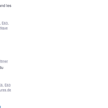
and les
,
E63
,
itique
itmer
du
E6
,
E63
ures de