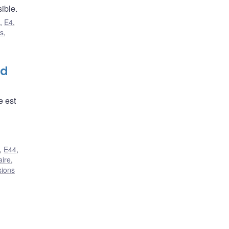
ible.
0
,
E4
,
s
,
nd
e est
,
E44
,
aire
,
sions