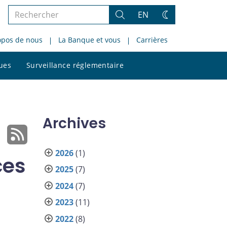
Rechercher
EN
Rechercher
Changez
dans
de
opos de nous
La Banque et vous
Carrières
le
thème
site
Rechercher
ques
Surveillance réglementaire
dans
le
site
Archives
2026
(1)
ces
2025
(7)
2024
(7)
2023
(11)
2022
(8)