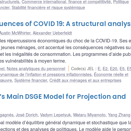
 structurels
,
Commerce international, finance et compétitivité
,
Politique
ncier
,
Stabilité financière et risque systémique
nces of COVID 19: A structural analys
Austin McWhirter
,
Alexander Ueberfeldt
 les répercussions économiques du choc de la COVID-19. Ses e
jeunes ménages, ont accentué les conséquences négatives sur
et les inégalités de consommation. Les programmes d’aide pub
 les vulnérabilités à moyen terme.
nel
,
Notes analytiques du personnel
Code(s) JEL
:
E
,
E2
,
E20
,
E5
,
E
ynamique de l’inflation et pressions inflationnistes
,
Économie réelle et
n œuvre
,
Système financier
,
Crédit aux ménages et aux entreprises
’s Main DSGE Model for Projection and
sgagnés
,
José Dorich
,
Vadym Lepetyuk
,
Wataru Miyamoto
,
Yang Zhang
ipal modèle d’équilibre général dynamique et stochastique que l
ections et des analyses de politiques. Le modèle aide le perso