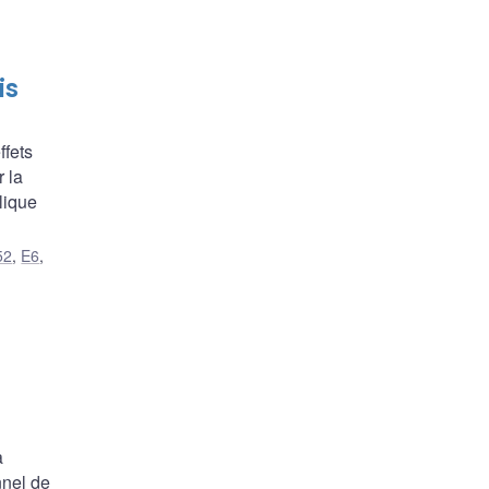
is
ffets
 la
lique
52
,
E6
,
a
nnel de