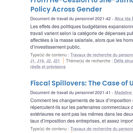
From He-Cession to She-Stimu
Policy Across Gender
Document de travail du personnel 2021-42
Alica Ida
Les effets des politiques budgétaires expansion
travail varient selon la catégorie de dépenses 
affectées à la masse salariale, alors que les h
d’investissement public.
Type(s) de contenu
:
Travaux de recherche du person
J1
,
J16
,
J2
,
J21
Thème(s) de recherche
:
Défis stru
réelle et prévisions
Fiscal Spillovers: The Case o
Document de travail du personnel 2021-41
Madeline
Comment les changements de taux d’imposition sur
répercutent-ils sur les partenaires commerciaux 
extérieures ne sont pas les mêmes dans les deux
taux d’imposition des entreprises, et assez import
Type(s) de contenu
:
Travaux de recherche du person