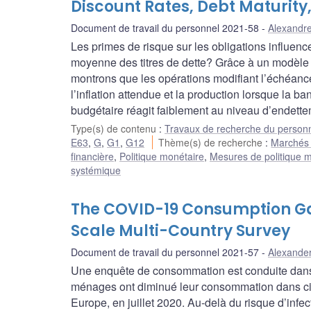
Discount Rates, Debt Maturity,
Document de travail du personnel 2021-58
Alexandr
Les primes de risque sur les obligations influenc
moyenne des titres de dette? Grâce à un modèle c
montrons que les opérations modifiant l’échéanc
l’inflation attendue et la production lorsque la ban
budgétaire réagit faiblement au niveau d’endette
Type(s) de contenu
:
Travaux de recherche du person
E63
,
G
,
G1
,
G12
Thème(s) de recherche
:
Marchés f
financière
,
Politique monétaire
,
Mesures de politique 
systémique
The COVID-19 Consumption G
Scale Multi-Country Survey
Document de travail du personnel 2021-57
Alexande
Une enquête de consommation est conduite dans 
ménages ont diminué leur consommation dans cinq
Europe, en juillet 2020. Au-delà du risque d’infe