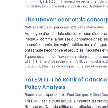
F4
,
F44
,
H
,
H2
,
H20
Thème(s) de recherche
:
Défis
monétaire
,
Économie réelle et prévisions
,
Système fina
The uneven economic conseque
Note analytique du personnel 2021-17
Martin Kuncl
,
Au moyen d’un modèle structurel, nous étudions
inégaux, comme la hausse du chômage chez les 
macroéconomie, les vulnérabilités des ménages 
ont stimulé l’économie et réduit les inégalités et
Type(s) de contenu
:
Travaux de recherche du person
E62
Thème(s) de recherche
:
Politique monétaire
,
D
prévisions
,
Mesures de politique monétaire et mise e
ToTEM III: The Bank of Canada
Policy Analysis
Rapport technique n° 119
Paul Corrigan
,
Hélène De
ToTEM III est la toute nouvelle mouture du princ
Banque du Canada utilise pour effectuer des proj