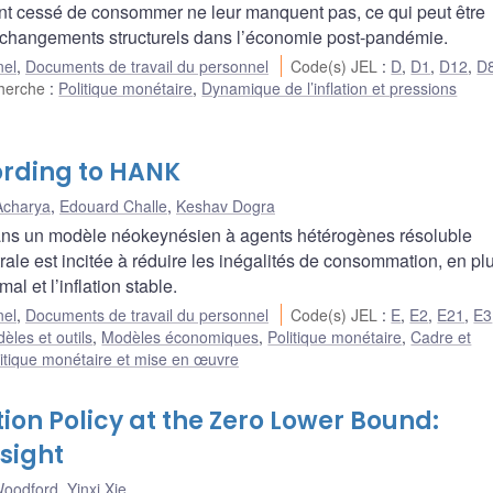
 ont cessé de consommer ne leur manquent pas, ce qui peut être
e changements structurels dans l’économie post-pandémie.
nel
,
Documents de travail du personnel
Code(s) JEL
:
D
,
D1
,
D12
,
D
cherche
:
Politique monétaire
,
Dynamique de l’inflation et pressions
ording to HANK
Acharya
,
Edouard Challe
,
Keshav Dogra
dans un modèle néokeynésien à agents hétérogènes résoluble
le est incitée à réduire les inégalités de consommation, en pl
l et l’inflation stable.
nel
,
Documents de travail du personnel
Code(s) JEL
:
E
,
E2
,
E21
,
E3
èles et outils
,
Modèles économiques
,
Politique monétaire
,
Cadre et
itique monétaire et mise en œuvre
ion Policy at the Zero Lower Bound:
sight
Woodford
,
Yinxi Xie