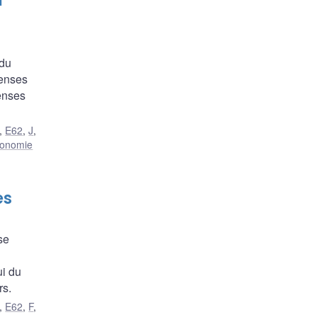
l
 du
penses
enses
,
E62
,
J
,
onomie
es
se
ui du
rs.
,
E62
,
F
,