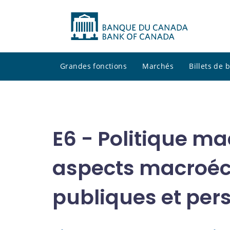
Grandes fonctions
Marchés
Billets de
E6 - Politique m
aspects macroéc
publiques et per