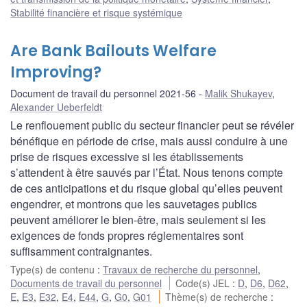
Stabilité financière et risque systémique
Are Bank Bailouts Welfare
Improving?
Document de travail du personnel 2021-56
Malik Shukayev
,
Alexander Ueberfeldt
Le renflouement public du secteur financier peut se révéler
bénéfique en période de crise, mais aussi conduire à une
prise de risques excessive si les établissements
s’attendent à être sauvés par l’État. Nous tenons compte
de ces anticipations et du risque global qu’elles peuvent
engendrer, et montrons que les sauvetages publics
peuvent améliorer le bien-être, mais seulement si les
exigences de fonds propres réglementaires sont
suffisamment contraignantes.
Type(s) de contenu
:
Travaux de recherche du personnel
,
Documents de travail du personnel
Code(s) JEL
:
D
,
D6
,
D62
,
E
,
E3
,
E32
,
E4
,
E44
,
G
,
G0
,
G01
Thème(s) de recherche
: