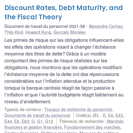
Discount Rates, Debt Maturity, and
the Fiscal Theory
Document de travail du personnel 2021-58
Alexandre Corhay
,
Thilo Kind
,
Howard Kung
,
Gonzalo Morales
Les primes de risque sur les obligations influencent-elles
les effets des opérations visant à changer l’échéance
moyenne des titres de dette? Grâce à un modèle
comportant des primes de risque réalistes sur les
obligations, nous montrons que les opérations modifiant
l’échéance moyenne de la dette ont des répercussions
considérables sur l’inflation attendue et la production
lorsque la banque centrale réagit de façon passive à
l’inflation et que l’autorité budgétaire réagit faiblement au
niveau d’endettement.
Type(s) de contenu
:
Travaux de recherche du personnel
,
Documents de travail du personnel
Code(s) JEL
:
E
,
E4
,
E43
,
E44
,
E6
,
E63
,
G
,
G1
,
G12
Thème(s) de recherche
:
Marchés
financiers et gestion financière
,
Fonctionnement des marchés
,
Gestion financière
,
Politique monétaire
,
Mesures de politique