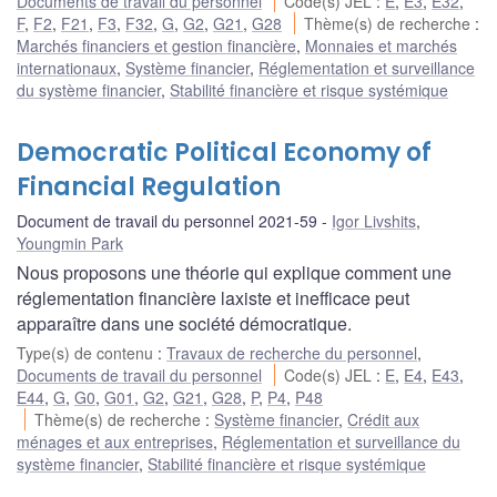
Documents de travail du personnel
Code(s) JEL
:
E
,
E3
,
E32
,
F
,
F2
,
F21
,
F3
,
F32
,
G
,
G2
,
G21
,
G28
Thème(s) de recherche
:
Marchés financiers et gestion financière
,
Monnaies et marchés
internationaux
,
Système financier
,
Réglementation et surveillance
du système financier
,
Stabilité financière et risque systémique
Democratic Political Economy of
Financial Regulation
Document de travail du personnel 2021-59
Igor Livshits
,
Youngmin Park
Nous proposons une théorie qui explique comment une
réglementation financière laxiste et inefficace peut
apparaître dans une société démocratique.
Type(s) de contenu
:
Travaux de recherche du personnel
,
Documents de travail du personnel
Code(s) JEL
:
E
,
E4
,
E43
,
E44
,
G
,
G0
,
G01
,
G2
,
G21
,
G28
,
P
,
P4
,
P48
Thème(s) de recherche
:
Système financier
,
Crédit aux
ménages et aux entreprises
,
Réglementation et surveillance du
système financier
,
Stabilité financière et risque systémique