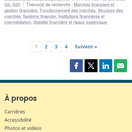
G2
,
G20
Thème(s) de recherche
:
Marchés financiers et
gestion financière
,
Fonctionnement des marchés
,
Structure des
marchés
,
Système financier
,
Institutions financières et
intermédiation
,
Stabilité financière et risque systémique
1
2
3
4
Suivant »
Partager
Partager
Partager
Part
cette
cette
cette
cette
page
page
page
page
sur
sur
sur
par
Facebook
X
LinkedIn
courr
À propos
Carrières
Accessibilité
Photos et vidéos