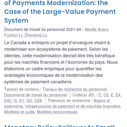
of Payments Modernization: the
Case of the Large-Value Payment
System
Document de travail du personnel 2021-64
Neville Arjani
,
Fuchun Li
,
Zhentong Lu
Le Canada a entrepris un projet d’envergure visant à
moderniser son écosystème de paiement. Selon les
attentes, cette modernisation devrait être très bénéfique
pour les marchés financiers et l’économie du pays. Nous
élaborons un cadre empirique pour quantifier les
avantages économiques de la modernisation des
systèmes de paiement canadiens.
Type(s) de contenu
:
Travaux de recherche du personnel
,
Documents de travail du personnel
Code(s) JEL
:
C
,
C3
,
E
,
E4
,
E42
,
G
,
G1
,
G2
,
G28
Thème(s) de recherche
:
Argent et
paiements
,
Infrastructures de paiement et de marchés financiers
,
Modèles et outils
,
Modèles économiques