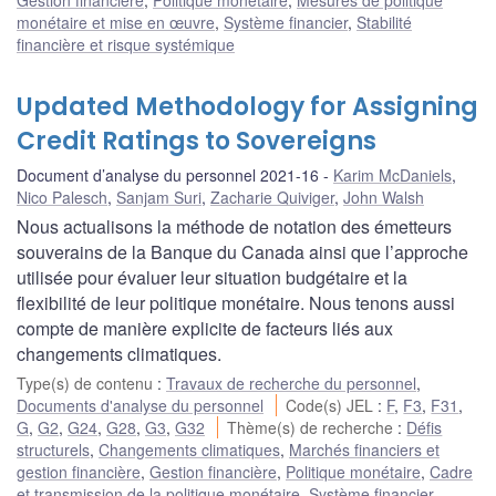
monétaire et mise en œuvre
,
Système financier
,
Stabilité
financière et risque systémique
Updated Methodology for Assigning
Credit Ratings to Sovereigns
Document d’analyse du personnel 2021-16
Karim McDaniels
,
Nico Palesch
,
Sanjam Suri
,
Zacharie Quiviger
,
John Walsh
Nous actualisons la méthode de notation des émetteurs
souverains de la Banque du Canada ainsi que l’approche
utilisée pour évaluer leur situation budgétaire et la
flexibilité de leur politique monétaire. Nous tenons aussi
compte de manière explicite de facteurs liés aux
changements climatiques.
Type(s) de contenu
:
Travaux de recherche du personnel
,
Documents d'analyse du personnel
Code(s) JEL
:
F
,
F3
,
F31
,
G
,
G2
,
G24
,
G28
,
G3
,
G32
Thème(s) de recherche
:
Défis
structurels
,
Changements climatiques
,
Marchés financiers et
gestion financière
,
Gestion financière
,
Politique monétaire
,
Cadre
et transmission de la politique monétaire
,
Système financier
,