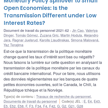
Monetary Policy Spillover to Small
Open Economies: Is the
Transmission Different under Low
Interest Rates?
Document de travail du personnel 2021-62
Jin Cao
,
Valeriya
Dinger
,
Tomás Gómez
,
Zuzana Gric
,
Martin Hodula
,
Alejandro
Jara
,
Ragnar Juelsrud
,
Karolis Liaudinskas
,
Simona Malovaná
,
Yaz Terajima
Est-ce que la transmission de la politique monétaire
change quand les taux d’intérêt sont bas ou négatifs?
Nous faisons la lumière sur cette question en analysant la
transmission de la politique monétaire par les canaux du
crédit bancaire international. Pour ce faire, nous utilisons
des données réglementaires sur les banques de quatre
petites économies ouvertes, soit le Canada, le Chili, la
République tchèque et la Norvège.
Type(s) de contenu
:
Travaux de recherche du personnel
,
Documents de travail du personnel
Code(s) JEL
:
E
,
E4
,
E43
,
E5
,
E52
,
E58
,
F
,
F3
,
F34
,
F4
,
F42
,
G
,
G2
,
G21
,
G28