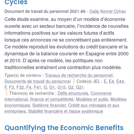
Cycles
Document de travail du personnel 2021-66
Galip Kemal Ozhan
Cette étude examine, au moyen d’un modèle d’économie
ouverte avec un secteur bancaire, l’incidence de nouvelles
informations positives sur les valeurs futures d’actifs
lorsque ces annonces ne se concrétisent pas entièrement.
Ce modèle reproduit les évolutions du crédit bancaire et la
dynamique de la balance courante en Espagne entre 2000
et 2010. D’après ce modèle, les politiques non
traditionnelles entraînent une contraction plus modérée.
Type(s) de contenu
:
Travaux de recherche du personnel
,
Documents de travail du personnel
Code(s) JEL
:
E
,
E4
,
E44
,
F
,
F3
,
F32
,
F4
,
F41
,
G
,
G1
,
G15
,
G2
,
G21
Thème(s) de recherche
:
Défis structurels
,
Commerce
international, finance et compétitivité
,
Modèles et outils
,
Modèles
économiques
,
Système financier
,
Crédit aux ménages et aux
entreprises
,
Stabilité financière et risque systémique
Quantifying the Economic Benefits