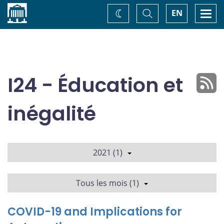
Accueil
Basculer
Togg
EN
Changez
la
navi
recherche
de
thème
I24 - Éducation et
inégalité
2021 (1)
Tous les mois (1)
COVID-19 and Implications for