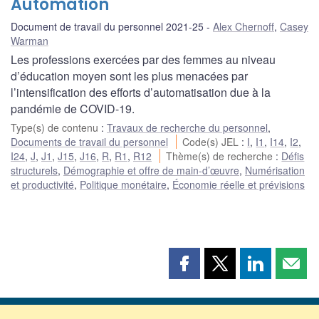
Automation
Document de travail du personnel 2021-25
Alex Chernoff
,
Casey
Warman
Les professions exercées par des femmes au niveau
d’éducation moyen sont les plus menacées par
l’intensification des efforts d’automatisation due à la
pandémie de COVID-19.
Type(s) de contenu
:
Travaux de recherche du personnel
,
Documents de travail du personnel
Code(s) JEL
:
I
,
I1
,
I14
,
I2
,
I24
,
J
,
J1
,
J15
,
J16
,
R
,
R1
,
R12
Thème(s) de recherche
:
Défis
structurels
,
Démographie et offre de main-d’œuvre
,
Numérisation
et productivité
,
Politique monétaire
,
Économie réelle et prévisions
Partager
Partager
Partager
Part
cette
cette
cette
cette
page
page
page
page