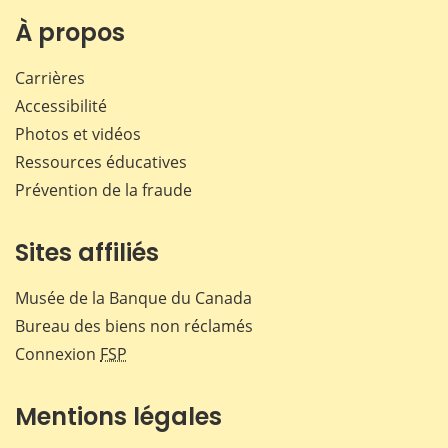
sur
sur
sur
par
Facebook
X
LinkedIn
courr
À propos
Carrières
Accessibilité
Photos et vidéos
Ressources éducatives
Prévention de la fraude
Sites affiliés
Musée de la Banque du Canada
Bureau des biens non réclamés
Connexion
FSP
Mentions légales