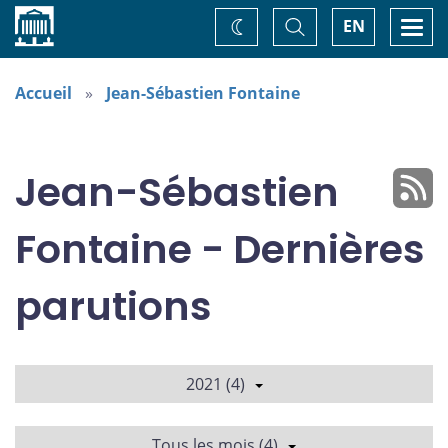
Accueil
Basculer
Togg
EN
Changez
la
navi
recherche
de
thème
Accueil
Jean-Sébastien Fontaine
Jean-Sébastien
Fontaine - Dernières
parutions
2021 (4)
Tous les mois (4)