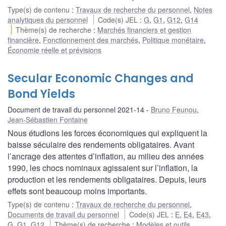
Type(s) de contenu
:
Travaux de recherche du personnel
,
Notes
analytiques du personnel
Code(s) JEL
:
G
,
G1
,
G12
,
G14
Thème(s) de recherche
:
Marchés financiers et gestion
financière
,
Fonctionnement des marchés
,
Politique monétaire
,
Économie réelle et prévisions
Secular Economic Changes and
Bond Yields
Document de travail du personnel 2021-14
Bruno Feunou
,
Jean-Sébastien Fontaine
Nous étudions les forces économiques qui expliquent la
baisse séculaire des rendements obligataires. Avant
l’ancrage des attentes d’inflation, au milieu des années
1990, les chocs nominaux agissaient sur l’inflation, la
production et les rendements obligataires. Depuis, leurs
effets sont beaucoup moins importants.
Type(s) de contenu
:
Travaux de recherche du personnel
,
Documents de travail du personnel
Code(s) JEL
:
E
,
E4
,
E43
,
G
,
G1
,
G12
Thème(s) de recherche
:
Modèles et outils
,