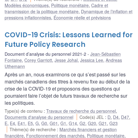
Modèles économiques
,
Politique monétaire
,
Cadre et
transmission de la politique monétaire
,
Dynamique de l’inflation et
pressions inflationnistes
,
Économie réelle et prévisions
COVID-19 Crisis: Lessons Learned for
Future Policy Research
Document d’analyse du personnel 2021-2
Jean-Sébastien
Fontaine
,
Corey Garriott
,
Jesse Johal
,
Jessica Lee
,
Andreas
Uthemann
Après un an, nous examinons ce qui s’est passé sur les
marchés canadiens des titres à revenu fixe au début de la
crise de la COVID-19 et proposons des questions qui
pourraient faire l’objet de futurs travaux de recherche sur
les politiques.
Type(s) de contenu
:
Travaux de recherche du personnel
,
Documents d'analyse du personnel
Code(s) JEL
:
D
,
D4
,
D47
,
E
,
E4
,
E41
,
E5
,
G
,
G0
,
G01
,
G1
,
G14
,
G2
,
G20
,
G21
,
G23
Thème(s) de recherche
:
Marchés financiers et gestion
financière
,
Fonctionnement des marchés
,
Politique monétaire
,