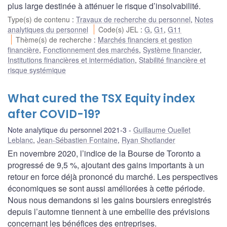
plus large destinée à atténuer le risque d’insolvabilité.
Type(s) de contenu
:
Travaux de recherche du personnel
,
Notes
analytiques du personnel
Code(s) JEL
:
G
,
G1
,
G11
Thème(s) de recherche
:
Marchés financiers et gestion
financière
,
Fonctionnement des marchés
,
Système financier
,
Institutions financières et intermédiation
,
Stabilité financière et
risque systémique
What cured the TSX Equity index
after COVID-19?
Note analytique du personnel 2021-3
Guillaume Ouellet
Leblanc
,
Jean-Sébastien Fontaine
,
Ryan Shotlander
En novembre 2020, l’indice de la Bourse de Toronto a
progressé de 9,5 %, ajoutant des gains importants à un
retour en force déjà prononcé du marché. Les perspectives
économiques se sont aussi améliorées à cette période.
Nous nous demandons si les gains boursiers enregistrés
depuis l’automne tiennent à une embellie des prévisions
concernant les bénéfices des entreprises.