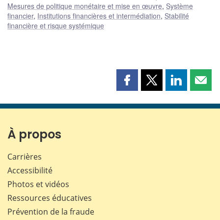
Mesures de politique monétaire et mise en œuvre
,
Système
financier
,
Institutions financières et intermédiation
,
Stabilité
financière et risque systémique
Partager
Partager
Partager
Part
cette
cette
cette
cette
page
page
page
page
sur
sur
sur
par
Facebook
X
LinkedIn
courr
À propos
Carrières
Accessibilité
Photos et vidéos
Ressources éducatives
Prévention de la fraude