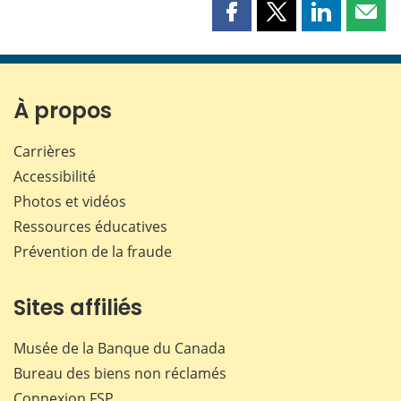
Partager
Partager
Partager
Part
cette
cette
cette
cette
page
page
page
page
sur
sur
sur
par
Facebook
X
LinkedIn
courr
À propos
Carrières
Accessibilité
Photos et vidéos
Ressources éducatives
Prévention de la fraude
Sites affiliés
Musée de la Banque du Canada
Bureau des biens non réclamés
Connexion
FSP