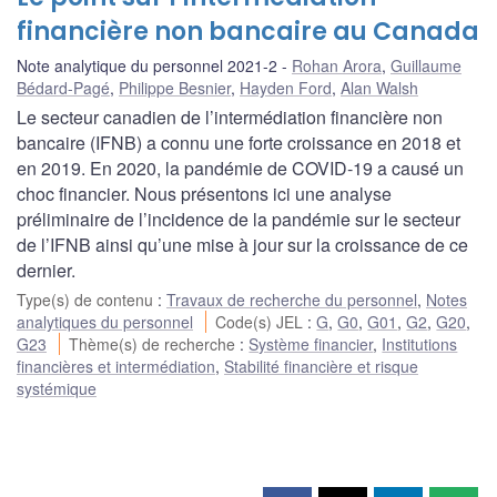
financière non bancaire au Canada
Note analytique du personnel 2021-2
Rohan Arora
,
Guillaume
Bédard-Pagé
,
Philippe Besnier
,
Hayden Ford
,
Alan Walsh
Le secteur canadien de l’intermédiation financière non
bancaire (IFNB) a connu une forte croissance en 2018 et
en 2019. En 2020, la pandémie de COVID‑19 a causé un
choc financier. Nous présentons ici une analyse
préliminaire de l’incidence de la pandémie sur le secteur
de l’IFNB ainsi qu’une mise à jour sur la croissance de ce
dernier.
Type(s) de contenu
:
Travaux de recherche du personnel
,
Notes
analytiques du personnel
Code(s) JEL
:
G
,
G0
,
G01
,
G2
,
G20
,
G23
Thème(s) de recherche
:
Système financier
,
Institutions
financières et intermédiation
,
Stabilité financière et risque
systémique