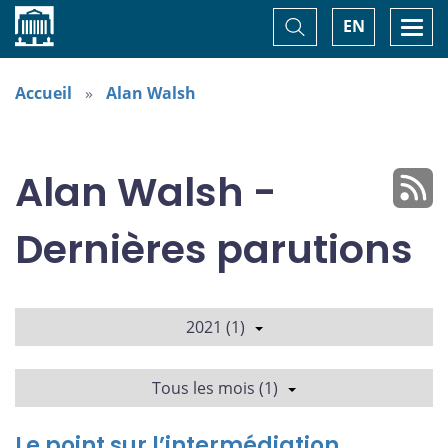
Accueil
Basculer
Togg
EN
la
navi
recherche
Accueil
Alan Walsh
Alan Walsh -
Dernières parutions
2021 (1)
Tous les mois (1)
Le point sur l’intermédiation