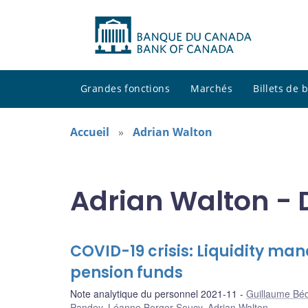
Grandes fonctions
Marchés
Billets de
Accueil
Adrian Walton
Adrian Walton - 
COVID-19 crisis: Liquidity m
pension funds
Note analytique du personnel 2021-11
Guillaume Bé
Pandey
,
Léanne Berger-Soucy
,
Adrian Walton