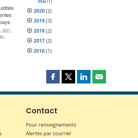
mai
(1)
uidités
2020
(2)
ientes
2019
(3)
 pays.
,
G01
,
2018
(2)
er
,
2017
(2)
2016
(1)
Partager
Partager
Partager
Partager
cette
cette
cette
cette
page
page
page
page
sur
sur
sur
par
Facebook
X
LinkedIn
courriel
Contact
Pour renseignements
s
Alertes par courriel