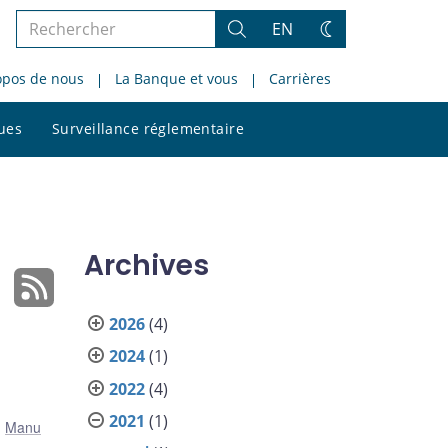
Rechercher
EN
Rechercher
Changez
dans
de
opos de nous
La Banque et vous
Carrières
le
thème
site
Rechercher
ques
Surveillance réglementaire
dans
le
site
Archives
2026
(4)
2024
(1)
2022
(4)
2021
(1)
,
Manu