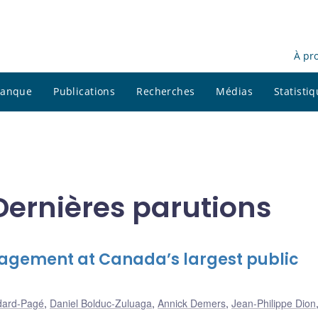
À pr
 banque
Publications
Recherches
Médias
Statisti
Dernières parutions
anagement at Canada’s largest public
dard-Pagé
,
Daniel Bolduc-Zuluaga
,
Annick Demers
,
Jean-Philippe Dion