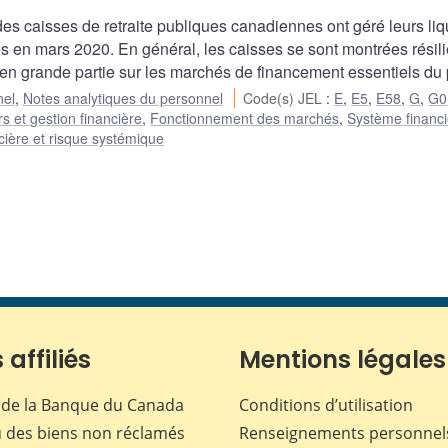
es caisses de retraite publiques canadiennes ont géré leurs liq
s en mars 2020. En général, les caisses se sont montrées résil
 en grande partie sur les marchés de financement essentiels du
nel
,
Notes analytiques du personnel
Code(s) JEL
:
E
,
E5
,
E58
,
G
,
G0
s et gestion financière
,
Fonctionnement des marchés
,
Système financi
ncière et risque systémique
 affiliés
Mentions légales
de la Banque du Canada
Conditions d’utilisation
 des biens non réclamés
Renseignements personnel