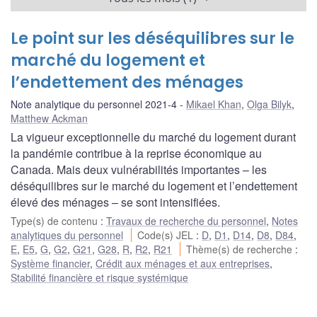
Le point sur les déséquilibres sur le
marché du logement et
l’endettement des ménages
Note analytique du personnel 2021-4
Mikael Khan
,
Olga Bilyk
,
Matthew Ackman
La vigueur exceptionnelle du marché du logement durant
la pandémie contribue à la reprise économique au
Canada. Mais deux vulnérabilités importantes – les
déséquilibres sur le marché du logement et l’endettement
élevé des ménages – se sont intensifiées.
Type(s) de contenu
:
Travaux de recherche du personnel
,
Notes
analytiques du personnel
Code(s) JEL
:
D
,
D1
,
D14
,
D8
,
D84
,
E
,
E5
,
G
,
G2
,
G21
,
G28
,
R
,
R2
,
R21
Thème(s) de recherche
:
Système financier
,
Crédit aux ménages et aux entreprises
,
Stabilité financière et risque systémique