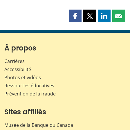
Partager
Partager
Partager
Part
cette
cette
cette
cette
page
page
page
page
sur
sur
sur
par
Facebook
X
LinkedIn
courr
À propos
Carrières
Accessibilité
Photos et vidéos
Ressources éducatives
Prévention de la fraude
Sites affiliés
Musée de la Banque du Canada