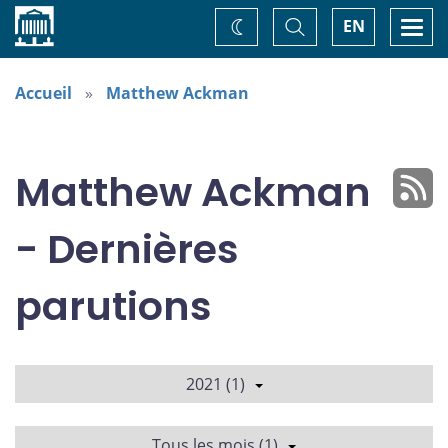
Accueil
Basculer
Togg
EN
Changez
la
navi
recherche
de
thème
Accueil
Matthew Ackman
Matthew Ackman
- Dernières
parutions
2021 (1)
Tous les mois (1)