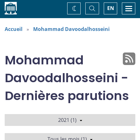
Accueil
Basculer
Togg
EN
Changez
la
navi
recherche
de
thème
Accueil
Mohammad Davoodalhosseini
Mohammad
Davoodalhosseini -
Dernières parutions
2021 (1)
Tous les mois (1)