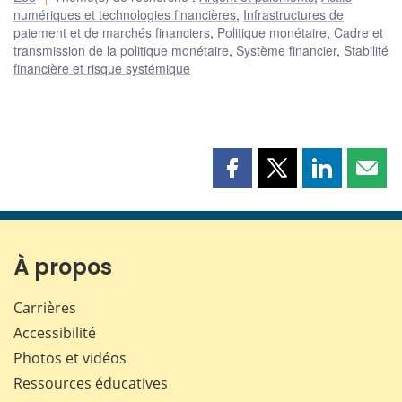
numériques et technologies financières
,
Infrastructures de
paiement et de marchés financiers
,
Politique monétaire
,
Cadre et
transmission de la politique monétaire
,
Système financier
,
Stabilité
financière et risque systémique
Partager
Partager
Partager
Part
cette
cette
cette
cette
page
page
page
page
sur
sur
sur
par
Facebook
X
LinkedIn
courr
À propos
Carrières
Accessibilité
Photos et vidéos
Ressources éducatives