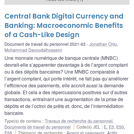
Central Bank Digital Currency and
Banking: Macroeconomic Benefits
of a Cash-Like Design
Document de travail du personnel 2021-63
Jonathan Chiu
,
Mohammad Davoodalhosseini
Une monnaie numérique de banque centrale (MNBC)
devrait-elle s’apparenter davantage à de l’argent comptant
ou à des dépôts bancaires? Une MNBC comparable à
l’argent comptant, qui porte intérêt, ne fait pas qu’améliorer
l’efficience des paiements, elle accroît aussi la demande
globale. Et cela a des répercussions positives sur d’autres
transactions, entraînant une augmentation de la prise de
dépôts et de l’octroi de prêts et, donc, de l’intermédiation
bancaire.
Type(s) de contenu
:
Travaux de recherche du personnel
,
Documents de travail du personnel
Code(s) JEL
:
E
,
E5
,
E50
,
E58
Thème(s) de recherche
:
Argent et paiements
,
Actifs