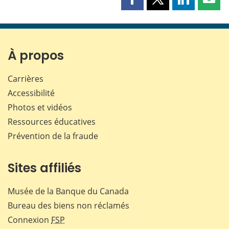
Partager
Partager
Partager
Part
cette
cette
cette
cette
page
page
page
page
sur
sur
sur
par
Facebook
X
LinkedIn
courr
À propos
Carrières
Accessibilité
Photos et vidéos
Ressources éducatives
Prévention de la fraude
Sites affiliés
Musée de la Banque du Canada
Bureau des biens non réclamés
Connexion
FSP