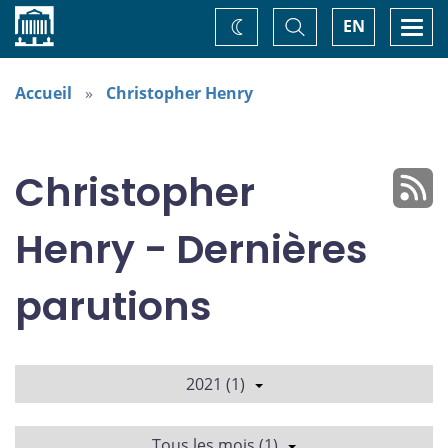
Accueil
Basculer
Togg
EN
Changez
la
navi
recherche
de
thème
Accueil
Christopher Henry
Christopher
Henry - Dernières
parutions
2021 (1)
Tous les mois (1)